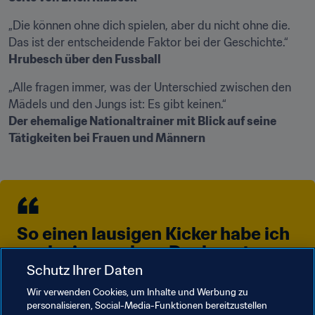
„Die können ohne dich spielen, aber du nicht ohne die. 
Hrubesch über den Fussball
„Alle fragen immer, was der Unterschied zwischen den 
Der ehemalige Nationaltrainer mit Blick auf seine 
Tätigkeiten bei Frauen und Männern
So einen lausigen Kicker habe ich 
noch nie gesehen. Der konnte so 
gut wie nichts. Ich habe wegen 
Schutz Ihrer Daten
seiner Charakter-Eigenschaften 
Wir verwenden Cookies, um Inhalte und Werbung zu
auf ihn gesetzt.
personalisieren, Social-Media-Funktionen bereitzustellen