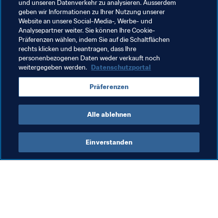
und unseren Datenverkehr zu analysieren. Ausserdem
Günter Netzer, als der damalige HSV-Manager 
geben wir Informationen zu Ihrer Nutzung unserer
Horst Hrubesch 1978 nach Hamburg holte 
Website an unsere Social-Media-, Werbe- und
Analysepartner weiter. Sie können Ihre Cookie-
Präferenzen wählen, indem Sie auf die Schaltflächen
rechts klicken und beantragen, dass Ihre
personenbezogenen Daten weder verkauft noch
weitergegeben werden.
Datenschutzportal
Verwandte Themen
Präferenzen
Germany
Alle ablehnen
Einverstanden
Was die FIFA macht
Besuchen Sie auch