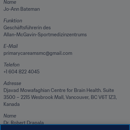
Name
Jo-Ann Bateman
Funktion
Geschäftsführerin des

Allan-McGavin-Sportmedizinzentrums
E-Mail
primarycareamsmc@gmail.com
Telefon
+1 604 822 4045
Adresse
Djavad Mowafaghian Centre for Brain Health. Suite 
3500 – 2215 Wesbrook Mall, Vancouver, BC V6T 1Z3, 
Kanada
Name
Dr. Robert Drapala