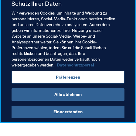
Schutz Ihrer Daten
Funktion
Sportmediziner

Wir verwenden Cookies, um Inhalte und Werbung zu
Ansprechpartner beim medizinischen FIFA-Zentrum
personalisieren, Social-Media-Funktionen bereitzustellen
und unseren Datenverkehr zu analysieren. Ausserdem
geben wir Informationen zu Ihrer Nutzung unserer
E-Mail
Website an unsere Social-Media-, Werbe- und
rdrapala@gmail.com
Analysepartner weiter. Sie können Ihre Cookie-
Präferenzen wählen, indem Sie auf die Schaltflächen
Telefon
rechts klicken und beantragen, dass Ihre
+1 604 822 3614
personenbezogenen Daten weder verkauft noch
weitergegeben werden.
Datenschutzportal
Adresse
Djavad Mowafaghian Centre for Brain Health. Suite 
Präferenzen
3500 – 2215 Wesbrook Mall, Vancouver, BC V6T 1Z3, 
Kanada
Alle ablehnen
Einverstanden