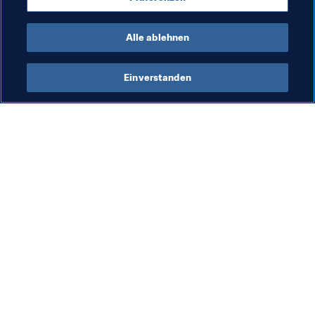
Organisation
Alle ablehnen
Einverstanden
Was die FIFA macht
Besuchen Sie auch
Legal
Alle Nachrichten und 
Themen
Transfersystem
Berichte und 
Frauenfussball
Dokumente
Fussballförderung
FIFA-Stiftung
Innovation
FIFA Museum
Talentförderung
Stellen & Karriere