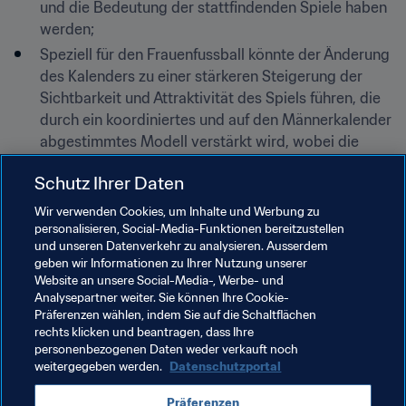
und die Bedeutung der stattfindenden Spiele haben 
werden;
Speziell für den Frauenfussball könnte der Änderung 
des Kalenders zu einer stärkeren Steigerung der 
Sichtbarkeit und Attraktivität des Spiels führen, die 
durch ein koordiniertes und auf den Männerkalender 
abgestimmtes Modell verstärkt wird, wobei die 
Besonderheiten und Unterschiede des 
Schutz Ihrer Daten
Frauenfussballs im Vergleich zum Männerfussballs 
berücksichtigt werden.
Wir verwenden Cookies, um Inhalte und Werbung zu
personalisieren, Social-Media-Funktionen bereitzustellen
Änderungen am Jugendkalender und in 
und unseren Datenverkehr zu analysieren. Ausserdem
Altersklassen würden sich positiv auf die 
geben wir Informationen zu Ihrer Nutzung unserer
Entwicklung und das Gleichgewicht im Wettbewerb 
Website an unsere Social-Media-, Werbe- und
der Jugendnationalmannschaften aller Kontinente 
Analysepartner weiter. Sie können Ihre Cookie-
Präferenzen wählen, indem Sie auf die Schaltflächen
auswirken.
rechts klicken und beantragen, dass Ihre
personenbezogenen Daten weder verkauft noch
weitergegeben werden.
Datenschutzportal
Verwandte Themen
Präferenzen