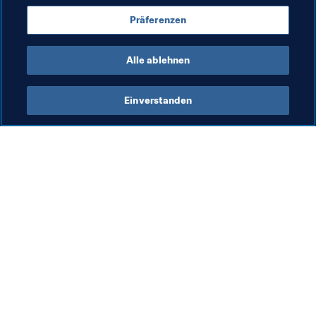
Präferenzen
Brazil
Alle ablehnen
Einverstanden
Was die FIFA macht
Besuchen Sie auch
Legal
Alle Nachrichten und 
Themen
Transfersystem
Berichte und 
Frauenfussball
Dokumente
Fussballförderung
FIFA-Stiftung
Innovation
FIFA Museum