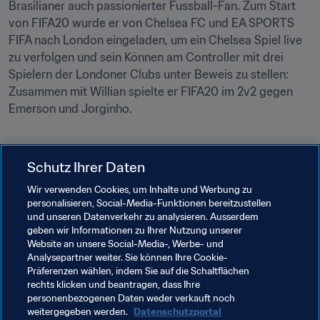
Brasilianer auch passionierter Fussball-Fan. Zum Start 
von FIFA20 wurde er von Chelsea FC und EA SPORTS 
FIFA nach London eingeladen, um ein Chelsea Spiel live 
zu verfolgen und sein Können am Controller mit drei 
Spielern der Londoner Clubs unter Beweis zu stellen: 
Zusammen mit Willian spielte er FIFA20 im 2v2 gegen 
Emerson und Jorginho.
Schutz Ihrer Daten
Sein Lebens Motto ‘Quem não tem mão, faz com pé’ – 
welches man frei mit "Wer keine Hände hat, nimmt die 
Wir verwenden Cookies, um Inhalte und Werbung zu
personalisieren, Social-Media-Funktionen bereitzustellen
Füße her" übersetzen kann, hat er sich für jede 
und unseren Datenverkehr zu analysieren. Ausserdem
Lebenssituation als Motto genommen und passt sich 
geben wir Informationen zu Ihrer Nutzung unserer
seinen schwierigen Voraussetzungen an. Ein 
Website an unsere Social-Media-, Werbe- und
einzigartiges Beispiel, wie man trotz schwierigster 
Analysepartner weiter. Sie können Ihre Cookie-
Präferenzen wählen, indem Sie auf die Schaltflächen
Umstände seine Träume verwirklichen kann.
rechts klicken und beantragen, dass Ihre
personenbezogenen Daten weder verkauft noch
weitergegeben werden.
Datenschutzportal
Verwandte Themen