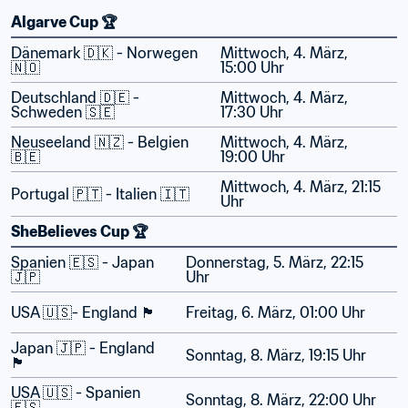
Algarve Cup 🏆
Dänemark 🇩🇰 - Norwegen 
Mittwoch, 4. März, 
🇳🇴
15:00 Uhr
Deutschland 🇩🇪 - 
Mittwoch, 4. März, 
Schweden 🇸🇪
17:30 Uhr
Neuseeland 🇳🇿 - Belgien 
Mittwoch, 4. März, 
🇧🇪
19:00 Uhr
Mittwoch, 4. März, 21:15 
Portugal 🇵🇹 - Italien 🇮🇹
Uhr
SheBelieves Cup 🏆
Spanien 🇪🇸 - Japan 
Donnerstag, 5. März, 22:15 
🇯🇵
Uhr
USA 🇺🇸- England 🏴󠁧󠁢󠁥󠁮󠁧󠁿
Freitag, 6. März, 01:00 Uhr
Japan 🇯🇵 - England 
Sonntag, 8. März, 19:15 Uhr
🏴󠁧󠁢󠁥󠁮󠁧󠁿
USA 🇺🇸 - Spanien 
Sonntag, 8. März, 22:00 Uhr
🇪🇸