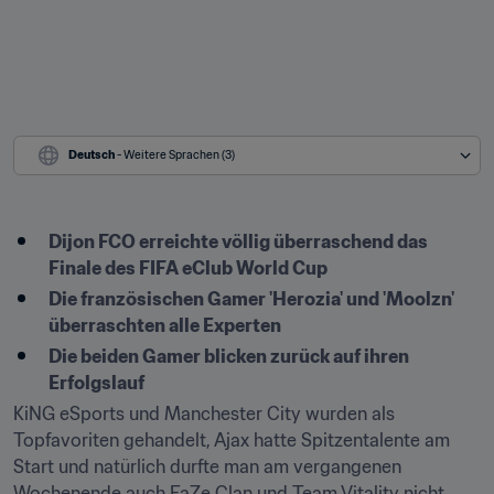
Deutsch
 - Weitere Sprachen (3)
Dijon FCO erreichte völlig überraschend das 
Finale des FIFA eClub World Cup
Die französischen Gamer 'Herozia' und 'Moolzn' 
überraschten alle Experten
Die beiden Gamer blicken zurück auf ihren 
Erfolgslauf
KiNG eSports und Manchester City wurden als 
Topfavoriten gehandelt, Ajax hatte Spitzentalente am 
Start und natürlich durfte man am vergangenen 
Wochenende auch FaZe Clan und Team Vitality nicht 