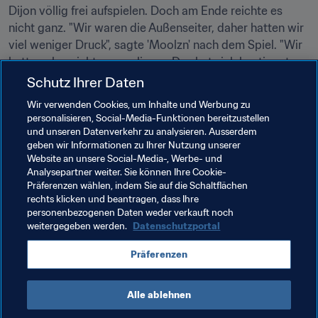
Dijon völlig frei aufspielen. Doch am Ende reichte es 
nicht ganz. "Wir waren die Außenseiter, daher hatten wir 
viel weniger Druck", sagte 'Moolzn' nach dem Spiel. "Wir 
hatten also nichts zu verlieren. Das hat sich bestimmt zu 
unseren Gunsten ausgewirkt."
Schutz Ihrer Daten
Wir verwenden Cookies, um Inhalte und Werbung zu
Für den Finaleinzug erhielten die beiden nicht nur USD 
personalisieren, Social-Media-Funktionen bereitzustellen
20.000 sondern auch 850 Ranglistenpunkte. Für 
und unseren Datenverkehr zu analysieren. Ausserdem
'Moolzn' bedeutet dies eine Verbesserung um sage und 
geben wir Informationen zu Ihrer Nutzung unserer
schreibe 210 Plätze. Damit ist für beide das Erreichen der 
Website an unsere Social-Media-, Werbe- und
Analysepartner weiter. Sie können Ihre Cookie-
Playoffs der FIFA Global Series so gut wie sicher. Nun 
Präferenzen wählen, indem Sie auf die Schaltflächen
nehmen sie das nächste große Ziel ins Visier.
rechts klicken und beantragen, dass Ihre
personenbezogenen Daten weder verkauft noch
Und nachdem Dijon FCO in London die Erwartungen 
weitergegeben werden.
Datenschutzportal
weit übertroffen hat, wäre es sicher unklug, nicht mit 
diesem Team zu rechnen.
Präferenzen
Alle ablehnen