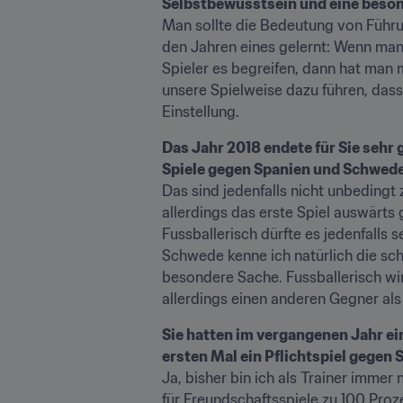
Selbstbewusstsein und eine beson
Man sollte die Bedeutung von Führun
den Jahren eines gelernt: Wenn man 
Spieler es begreifen, dann hat man m
unsere Spielweise dazu führen, dass 
Einstellung.
Das Jahr 2018 endete für Sie sehr 
Spiele gegen Spanien und Schwed
Das sind jedenfalls nicht unbedingt 
allerdings das erste Spiel auswärts
Fussballerisch dürfte es jedenfalls
Schwede kenne ich natürlich die schw
besondere Sache. Fussballerisch wird
allerdings einen anderen Gegner a
Sie hatten im vergangenen Jahr ei
ersten Mal ein Pflichtspiel gegen
Ja, bisher bin ich als Trainer immer
für Freundschaftsspiele zu 100 Proze