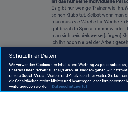
ist das nur seine individuelle Pers
Es gibt nur wenige Trainer wie ihn. 
seinen Klubs tut. Selbst wenn man d
man muss sie Woche für Woche zu Höc
gut bezahlte Spieler immer wieder d
man sich beispielsweise [Jürgen] Klo
ich ihn noch nie bei der Arbeit gese
und sich um alles im Klub kümmern 
Schutz Ihrer Daten
Wir verwenden Cookies, um Inhalte und Werbung zu personalisieren, 
unseren Datenverkehr zu analysieren. Ausserdem geben wir Informat
unsere Social-Media-, Werbe- und Analysepartner weiter. Sie können 
die Schaltflächen rechts klicken und beantragen, dass Ihre persone
weitergegeben werden.
Datenschutzportal
Was die FIFA macht
Besuch
Legal
Alle Na