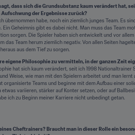
esagt, dass sich die Grundsubstanz kaum verändert hat, s
n Aufschwung der Ergebnisse zurück?
ch übernommen habe, noch ein ziemlich junges Team. Es sind e
e. Ein Geheimnis gibt es dabei nicht. Man muss das Team moti
ion sorgen. Die Spieler haben sich entwickelt und vor allem h
m das Team herum ziemlich negativ. Von allen Seiten hagelte es
e heraus aus dem Tief zu sorgen.
re eigene Philosophie zu vermitteln, in der ganzen Zeit ei
hie hat sich kaum verändert, seit ich 1998 Nationaltrainer
t und Weise, wie man mit den Spielern arbeitet und man lernt
gut organisierte Teams und beginne mit dem Aufbau einer so
twas variieren, stärker auf Konter setzen, oder auf Ballbesitz
abe ich zu Beginn meiner Karriere nicht unbedingt getan.
 eines Cheftrainers? Braucht man in dieser Rolle ein beso