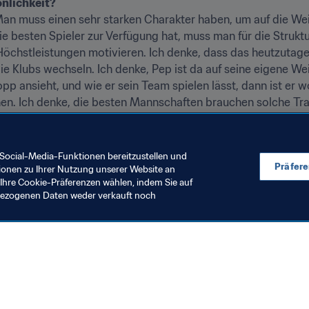
önlichkeit?
Man muss einen sehr starken Charakter haben, um auf die Weis
ie besten Spieler zur Verfügung hat, muss man für die Strukt
hstleistungen motivieren. Ich denke, dass das heutzutage g
ie Klubs wechseln. Ich denke, Pep ist da auf seine eigene Wei
pp ansieht, und wie er sein Team spielen lässt, dann ist er wo
hen. Ich denke, die besten Mannschaften brauchen solche Trai
- und auch dem Druck standhalten.
Social-Media-Funktionen bereitzustellen und
Präfer
ionen zu Ihrer Nutzung unserer Website an
Ihre Cookie-Präferenzen wählen, indem Sie auf
nbezogenen Daten weder verkauft noch
en Sie auch
chrichten und Themen