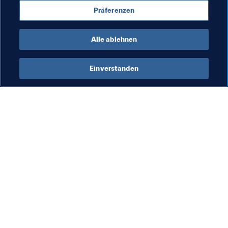
Präferenzen
England
UEFA
Alle ablehnen
Einverstanden
Was die FIFA macht
Besuchen Sie auch
Legal
Alle Nachrichten und 
Themen
Transfersystem
Berichte und 
Frauenfussball
Dokumente
Fussballförderung
FIFA-Stiftung
Innovation
FIFA Museum
Talentförderung