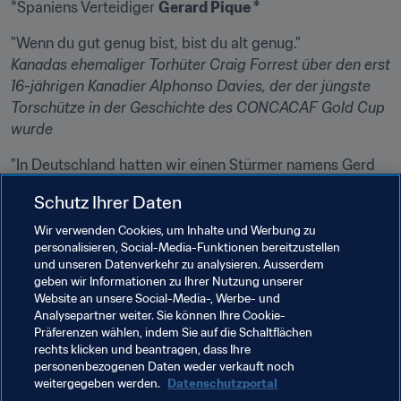
*Spaniens Verteidiger 
Gerard Pique *
Kanadas ehemaliger Torhüter 
Craig Forrest 
über den erst 
16-jährigen Kanadier Alphonso Davies, der der jüngste 
Torschütze in der Geschichte des CONCACAF Gold Cup 
wurde
"In Deutschland hatten wir einen Stürmer namens Gerd 
Müller. Die meisten seiner Treffer hat er mit dem Rücken 
Schutz Ihrer Daten
zum Tor erzielt. Er war mein Vorbild in dieses 
Wir verwenden Cookies, um Inhalte und Werbung zu
personalisieren, Social-Media-Funktionen bereitzustellen
Arsenals Kapitän und Verteidiger 
Per Mertesacker 
nach 
und unseren Datenverkehr zu analysieren. Ausserdem
seinem Fallrückziehertor in der Vorbereitung gegen 
geben wir Informationen zu Ihrer Nutzung unserer
Sydney FC
Website an unsere Social-Media-, Werbe- und
Analysepartner weiter. Sie können Ihre Cookie-
Präferenzen wählen, indem Sie auf die Schaltflächen
rechts klicken und beantragen, dass Ihre
personenbezogenen Daten weder verkauft noch
weitergegeben werden.
Datenschutzportal
Verwandte Themen