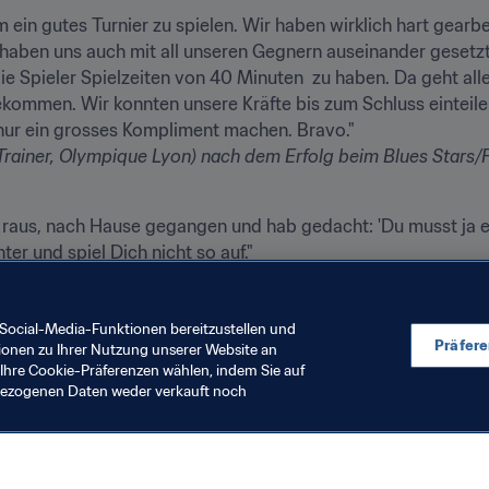
ein gutes Turnier zu spielen. Wir haben wirklich hart gearbe
ir haben uns auch mit all unseren Gegnern auseinander gesetzt
 die Spieler Spielzeiten von 40 Minuten  zu haben. Da geht all
kommen. Wir konnten unsere Kräfte bis zum Schluss einteile
Trainer, Olympique Lyon) nach dem Erfolg beim Blues Stars/
raus, nach Hause gegangen und hab gedacht: 'Du musst ja ein
eigung der Fans auf St. Pauli
Social-Media-Funktionen bereitzustellen und
Präfer
ionen zu Ihrer Nutzung unserer Website an
Ihre Cookie-Präferenzen wählen, indem Sie auf
nbezogenen Daten weder verkauft noch