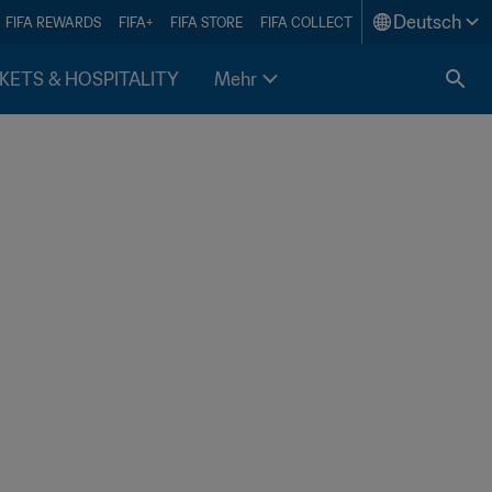
Deutsch
FIFA REWARDS
FIFA+
FIFA STORE
FIFA COLLECT
KETS & HOSPITALITY
Mehr