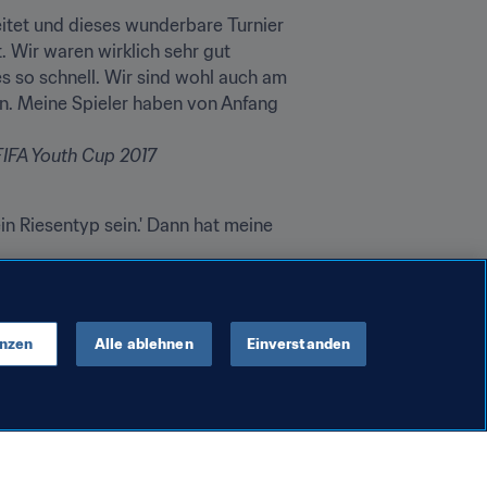
itet und dieses wunderbare Turnier 
. Wir waren wirklich sehr gut 
es so schnell. Wir sind wohl auch am 
n. Meine Spieler haben von Anfang 
FIFA Youth Cup 2017
 Riesentyp sein.' Dann hat meine 
enzen
Alle ablehnen
Einverstanden