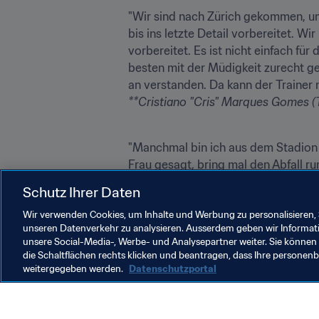
"Wir sind nach Zürich gekommen, um 
bis ins letzte Detail vorbereitet. W
vorbereitet. Es ist nicht einfach für
besten mit der Müdigkeit zurecht ge
**Cristiano "Cris" Marques Gomes (
"Manchmal bin ich aus dem Stadion 
Ex-Trainer 
Ewald Lienen
über die Zun
Schutz Ihrer Daten
**
Wir verwenden Cookies, um Inhalte und Werbung zu personalisieren, 
unseren Datenverkehr zu analysieren. Ausserdem geben wir Informat
unsere Social-Media-, Werbe- und Analysepartner weiter. Sie können 
die Schaltflächen rechts klicken und beantragen, dass Ihre persone
weitergegeben werden.
Datenschutzportal