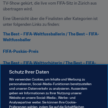
TV-Show gekürt, die live vom FIFA-Sitz in Zürich aus 
übertragen wird.
Eine Übersicht über die Finalisten aller Kategorien ist 
unter folgenden Links zu finden:
The Best – FIFA-Weltfussballerin / The Best – FIFA-
Weltfussballer
FIFA-Puskás-Preis
The Best – FIFA-Welttorhüterin / The Best – FIFA-
Welttorhüter
Schutz Ihrer Daten
The Best – FIFA-Welttrainer – Frauen / The Best – 
Wir verwenden Cookies, um Inhalte und Werbung zu
FIFA-Welttrainer – Männer
personalisieren, Social-Media-Funktionen bereitzustellen
und unseren Datenverkehr zu analysieren. Ausserdem
geben wir Informationen zu Ihrer Nutzung unserer
FIFA-Fanpreis
Website an unsere Social-Media-, Werbe- und
Analysepartner weiter. Sie können Ihre Cookie-
FIFA-Fairplay-Preis
Präferenzen wählen, indem Sie auf die Schaltflächen