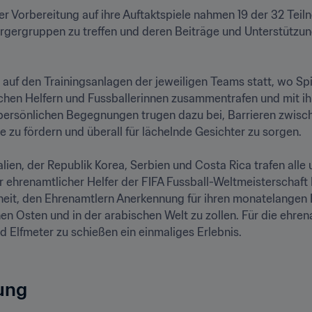
er Vorbereitung auf ihre Auftaktspiele nahmen 19 der 32 Teil
rgergruppen zu treffen und deren Beiträge und Unterstützung
auf den Trainingsanlagen der jeweiligen Teams statt, wo Spie
ichen Helfern und Fussballerinnen zusammentrafen und mit i
e persönlichen Begegnungen trugen dazu bei, Barrieren zwis
 zu fördern und überall für lächelnde Gesichter zu sorgen.

lien, der Republik Korea, Serbien und Costa Rica trafen alle
er ehrenamtlicher Helfer der FIFA Fussball-Weltmeisterschaft
eit, den Ehrenamtlern Anerkennung für ihren monatelangen Ei
n Osten und in der arabischen Welt zu zollen. Für die ehren
d Elfmeter zu schießen ein einmaliges Erlebnis.

ung