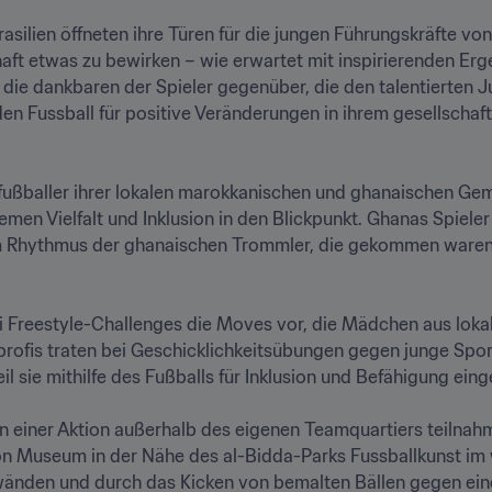
asilien öffneten ihre Türen für die jungen Führungskräfte von
haft etwas zu bewirken – wie erwartet mit inspirierenden Erg
die dankbaren der Spieler gegenüber, die den talentierten 
n Fussball für positive Veränderungen in ihrem gesellschaft
ßballer ihrer lokalen marokkanischen und ghanaischen Geme
en Vielfalt und Inklusion in den Blickpunkt. Ghanas Spieler 
im Rhythmus der ghanaischen Trommler, die gekommen waren,
 Freestyle-Challenges die Moves vor, die Mädchen aus lokale
ofis traten bei Geschicklichkeitsübungen gegen junge Sport
 sie mithilfe des Fußballs für Inklusion und Befähigung einge
n einer Aktion außerhalb des eigenen Teamquartiers teilnah
ion Museum in der Nähe des al-Bidda-Parks Fussballkunst im
wänden und durch das Kicken von bemalten Bällen gegen ein