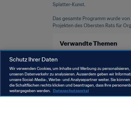
Splatter-Kunst.

Das gesamte Programm wurde von de
Verwandte Themen
Schutz Ihrer Daten
Organisation
FIFA Fussball-We
Wir verwenden Cookies, um Inhalte und Werbung zu personalisieren, 
unseren Datenverkehr zu analysieren. Ausserdem geben wir Informat
unsere Social-Media-, Werbe- und Analysepartner weiter. Sie können 
die Schaltflächen rechts klicken und beantragen, dass Ihre persone
weitergegeben werden.
Datenschutzportal
Was die FIFA macht
Besuch