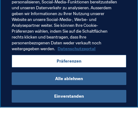
personalisieren, Social-Media-Funktionen bereitzustellen
amtierender deutscher Einzel-Meister und Bremen 
und unseren Datenverkehr zu analysieren. Ausserdem
geben wir Informationen zu Ihrer Nutzung unserer
konnte sich letztes Jahr den deutschen Club-Meister-
Website an unsere Social-Media-, Werbe- und
Titel sichern.
Analysepartner weiter. Sie können Ihre Cookie-
Präferenzen wählen, indem Sie auf die Schaltflächen
TSWarriorPlayer
rechts klicken und beantragen, dass Ihre
personenbezogenen Daten weder verkauft noch
Was auf Nationen-Ebene funktioniert, kann auch auf 
weitergegeben werden.
Datenschutzportal
Klub-Ebene klappen – das war womöglich 
TSWarriorPlayers Herangehensweise, die mit 
Präferenzen
'RastaArtur'
 und 
'Tuga810'
 dasselbe Team wie Portugal 
beim FIFA eNations Cup 2019 stellen.
Alle ablehnen
Einverstanden
Was die FIFA macht
Besuchen Sie auch