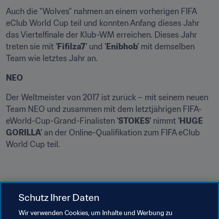
Auch die "Wolves" nahmen an einem vorherigen FIFA 
eClub World Cup teil und konnten Anfang dieses Jahr 
das Viertelfinale der Klub-WM erreichen. Dieses Jahr 
treten sie mit 
'Fifilza7'
 und 
'Enibhob'
 mit demselben 
Team wie letztes Jahr an.
NEO
Der Weltmeister von 2017 ist zurück – mit seinem neuen 
Team NEO und zusammen mit dem letztjährigen FIFA-
eWorld-Cup-Grand-Finalisten 
'STOKES'
 nimmt 
'HUGE 
GORILLA'
 an der Online-Qualifikation zum FIFA eClub 
World Cup teil.
SV Werder Bremen
Schutz Ihrer Daten
Sowohl 
'MegaBit98'
 als auch 
'DrErhano'
 nahmen letztes 
Wir verwenden Cookies, um Inhalte und Werbung zu
Jahr am FIFA eWorld Cup teil. Zudem ist Ersterer auch 