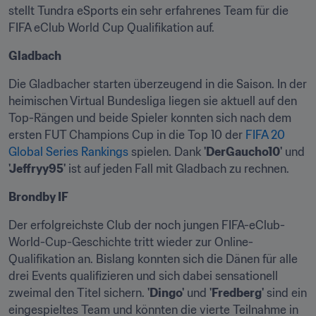
stellt Tundra eSports ein sehr erfahrenes Team für die 
FIFA eClub World Cup Qualifikation auf.
Gladbach
Die Gladbacher starten überzeugend in die Saison. In der 
heimischen Virtual Bundesliga liegen sie aktuell auf den 
Top-Rängen und beide Spieler konnten sich nach dem 
ersten FUT Champions Cup in die Top 10 der 
FIFA 20 
Global Series Rankings
 spielen. Dank 
'DerGaucho10'
 und 
'Jeffryy95'
 ist auf jeden Fall mit Gladbach zu rechnen.
Brondby IF
Der erfolgreichste Club der noch jungen FIFA-eClub-
World-Cup-Geschichte tritt wieder zur Online-
Qualifikation an. Bislang konnten sich die Dänen für alle 
drei Events qualifizieren und sich dabei sensationell 
zweimal den Titel sichern. 
'Dingo'
 und 
'Fredberg'
 sind ein 
eingespieltes Team und könnten die vierte Teilnahme in 