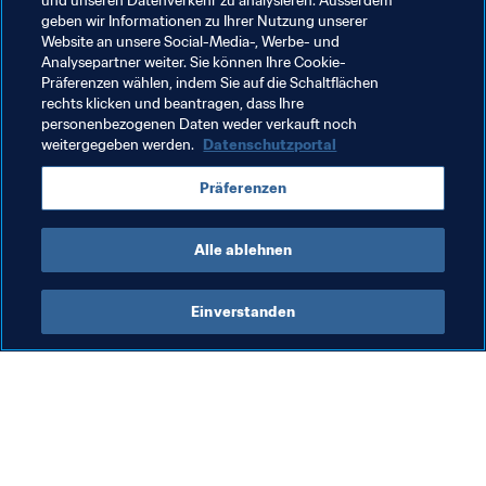
und unseren Datenverkehr zu analysieren. Ausserdem
spielen. Ich glaube, dass wir uns in der Zukunft noch sehr 
geben wir Informationen zu Ihrer Nutzung unserer
Website an unsere Social-Media-, Werbe- und
Analysepartner weiter. Sie können Ihre Cookie-
Präferenzen wählen, indem Sie auf die Schaltflächen
rechts klicken und beantragen, dass Ihre
Verwandte Themen
personenbezogenen Daten weder verkauft noch
weitergegeben werden.
Datenschutzportal
FIFA Fussball-Weltmeisterschaft Katar 2022™
Präferenzen
Hungary
UEFA
Alle ablehnen
Einverstanden
Was die FIFA macht
Besuchen Sie auch
Legal
Alle Nachrichten und 