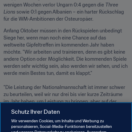
wenigen Wochen verlor Ungarn 0:4 gegen die 
Three 
Lions 
sowie 0:1 gegen Albanien – ein harter Rückschlag 
für die WM-Ambitionen der Osteuropäer. 
Anfang Oktober müssen in den Rückspielen unbedingt 
Siege her, wenn man noch eine Chance auf das 
weltweite Gipfeltreffen im kommenden Jahr haben 
möchte. "Wir arbeiten und trainieren, denn es gibt keine 
andere Option oder Möglichkeit. Die kommenden Spiele 
werden sehr wichtig sein, also werden wir sehen, und ich 
werde mein Bestes tun, damit es klappt."

"Die Leistung der Nationalmannschaft ist immer schwer 
zu beurteilen, weil wir nur drei bis vier kurze Zeiträume 
im Jahr haben, um Leistung zu bringen, aber auf der 
anderen Seite ist es einfach: Wenn man sich für die EURO 
Schutz Ihrer Daten
oder die WM qualifiziert, bedeutet das, dass man 
Wir verwenden Cookies, um Inhalte und Werbung zu
erfolgreich ist. Ich denke, wir haben eine junge 
personalisieren, Social-Media-Funktionen bereitzustellen
Mannschaft mit Spielern, die ständig in ihren Vereinen 