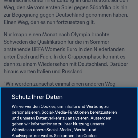
Mannschaft unter ihrer Leitung an und ist stolz auf den 
Weg, den sie vom ersten Spiel gegen Südafrika bis hin 
zur Begegnung gegen Deutschland genommen haben. 
Einen Weg, den es nun fortzusetzen gilt.
Nur knapp einen Monat nach Olympia brachte 
Schweden die Qualifikation für die im Sommer 
anstehende UEFA Women’s Euro in den Niederlanden 
unter Dach und Fach. In der Gruppenphase kommt es 
dann zu einem Wiedersehen mit Deutschland. Darüber 
hinaus warten Italien und Russland.
"Wir werden zunächst einmal einen anderen Weg 
beschreiten, ein bisschen anders spielen und neue 
Schutz Ihrer Daten
Spielerinnen bringen. Wir haben hohe Erwartungen an 
diesen Mix aus neuen und alten Spielerinnen. Mit dem 
Wir verwenden Cookies, um Inhalte und Werbung zu
personalisieren, Social-Media-Funktionen bereitzustellen
Gewinn der Silbermedaille haben wir Selbstvertrauen 
und unseren Datenverkehr zu analysieren. Ausserdem
gewonnen. Wir werden dieses gute Gefühl mitnehmen, 
geben wir Informationen zu Ihrer Nutzung unserer
darüber hinaus über eine gute Verteidigung verfügen und 
Website an unsere Social-Media-, Werbe- und
den Angriff verbessern. Ich freue mich sehr auf die 
Analysepartner weiter. Sie können Ihre Cookie-