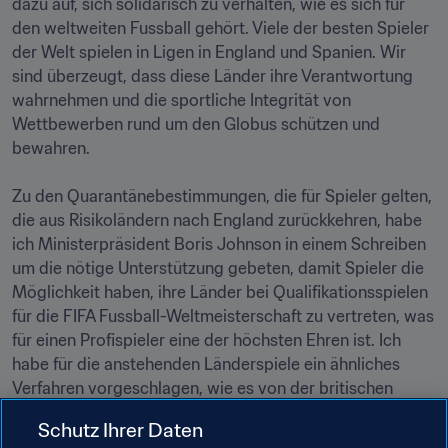
dazu auf, sich solidarisch zu verhalten, wie es sich für 
den weltweiten Fussball gehört. Viele der besten Spieler 
der Welt spielen in Ligen in England und Spanien. Wir 
sind überzeugt, dass diese Länder ihre Verantwortung 
wahrnehmen und die sportliche Integrität von 
Wettbewerben rund um den Globus schützen und 
bewahren.

Zu den Quarantänebestimmungen, die für Spieler gelten, 
die aus Risikoländern nach England zurückkehren, habe 
ich Ministerpräsident Boris Johnson in einem Schreiben 
um die nötige Unterstützung gebeten, damit Spieler die 
Möglichkeit haben, ihre Länder bei Qualifikationsspielen 
für die FIFA Fussball-Weltmeisterschaft zu vertreten, was 
für einen Profispieler eine der höchsten Ehren ist. Ich 
habe für die anstehenden Länderspiele ein ähnliches 
Verfahren vorgeschlagen, wie es von der britischen 
Regierung bereits für die Schlussphase der EURO 2020 
Schutz Ihrer Daten
erlassen wurde.
