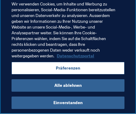
Wir verwenden Cookies, um Inhalte und Werbung zu
personalisieren, Social-Media-Funktionen bereitzustellen
Solidarisch und geeint haben wir gegen COVID-19 
und unseren Datenverkehr zu analysieren. Ausserdem
gekämpft. Nun rufe ich alle dazu auf, dafür zu sorgen, 
geben wir Informationen zu Ihrer Nutzung unserer
dass Nationalspieler für die anstehenden WM-
Website an unsere Social-Media-, Werbe- und
Qualifikationsspiele abgestellt werden."

Analysepartner weiter. Sie können Ihre Cookie-
Präferenzen wählen, indem Sie auf die Schaltflächen
rechts klicken und beantragen, dass Ihre
personenbezogenen Daten weder verkauft noch
weitergegeben werden.
Datenschutzportal
Verwandte Themen
Präferenzen
FIFA-Präsident
Organisation
Organisation
Alle ablehnen
Einverstanden