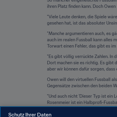
ihren Platz finden kann. Doch Owen 
"Viele Leute denken, die Spiele wären
gesehen hat, ist das absoluter Unsinn
"Manche argumentieren auch, es gäb
auch im realen Fussball kann alles 
Torwart einen Fehler, das gibt es im
"Es gibt völlig verrückte Zahlen. I
Dort machen sie es richtig. Es gibt
aber wir können dafür sorgen, dass e
Owen will den virtuellen Fussball al
Gegensätze zwischen den beiden Wel
"Und auch nicht 'Dieser Typ ist ein L
Rosenmeier ist ein Halbprofi-Fussbal
eine oder das andere. Fussball spiel
Schutz Ihrer Daten
machen. FIFA hingegen kann man jede