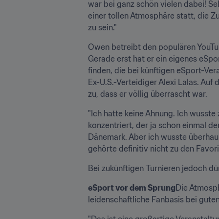
war bei ganz schön vielen dabei! Se
einer tollen Atmosphäre statt, die Zu
zu sein."
Owen betreibt den populären YouTu
Gerade erst hat er ein eigenes eSp
finden, die bei künftigen eSport-Ve
Ex-U.S.-Verteidiger Alexi Lalas. Auf
zu, dass er völlig überrascht war.
"Ich hatte keine Ahnung. Ich wusste
konzentriert, der ja schon einmal d
Dänemark. Aber ich wusste überhaup
gehörte definitiv nicht zu den Favori
Bei zukünftigen Turnieren jedoch dü
eSport vor dem Sprung
Die Atmosph
leidenschaftliche Fanbasis bei gut
"Das ist eine großartige Veranstaltun