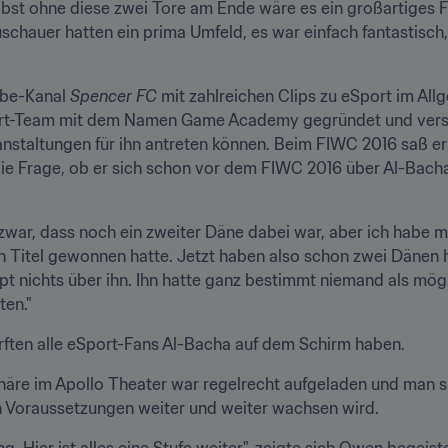
lbst ohne diese zwei Tore am Ende wäre es ein großartiges Fi
schauer hatten ein prima Umfeld, es war einfach fantastisch, e
be-Kanal 
Spencer FC
 mit zahlreichen Clips zu eSport im Al
ort-Team mit dem Namen Game Academy gegründet und versuch
ranstaltungen für ihn antreten können. Beim FIWC 2016 saß er
 die Frage, ob er sich schon vor dem FIWC 2016 über Al-Bacha
 zwar, dass noch ein zweiter Däne dabei war, aber ich habe 
en Titel gewonnen hatte. Jetzt haben also schon zwei Dänen hi
t nichts über ihn. Ihn hatte ganz bestimmt niemand als mög
ten."
rften alle eSport-Fans Al-Bacha auf dem Schirm haben.
äre im Apollo Theater war regelrecht aufgeladen und man spü
en Voraussetzungen weiter und weiter wachsen wird.
g. Hier ist alles eine Stufe weiter", zeigte sich Owen begeist