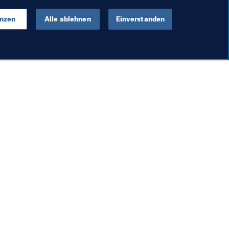
 Teil des Ganzen einfach dazu."
enzen
Alle ablehnen
Einverstanden