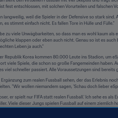
ist fest entschlossen, mit solchen Vorurteilen und falschen 
 langweilig, weil die Spieler in der Defensive so stark sind. 
, es stimmt einfach nicht. Es fallen Tore in Hülle und Fülle."
e zu viele Unwägbarkeiten, so dass man es wohl kaum als e
mögliche klappen oder eben auch nicht. Genau so ist es auch 
 echten Leben ja auch."
n der Republik Korea kommen 80.000 Leute ins Stadion, um e
 dort viele Spiele, die schon so große Fangemeinden haben. 
s viel schneller passiert. Alle Voraussetzungen sind bereits 
s Ergänzung zum realen Fussball sehen, der das Erlebnis noch i
ten. "Wir wollen niemandem sagen, 'Schau doch lieber eSport
oser, er spielt nur FIFA statt realen Fussball.' Ich sehe es als
ler. Viele dieser Jungs spielen Fussball auf einem ziemlich 
t man nicht gern im Regen, und man braucht immer elf Freunde
rzeit und überall spielen. Ich würde nicht dafür plädieren, 