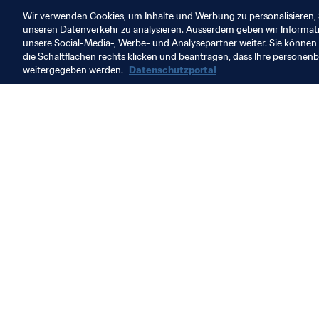
nicht selbst körperlich aktiv zu sein
Wir verwenden Cookies, um Inhalte und Werbung zu personalisieren, 
unseren Datenverkehr zu analysieren. Ausserdem geben wir Informat
unsere Social-Media-, Werbe- und Analysepartner weiter. Sie können 
die Schaltflächen rechts klicken und beantragen, dass Ihre persone
weitergegeben werden.
Datenschutzportal
Was die FIFA macht
Besuch
Legal
Alle Na
Transfersystem
Bericht
Frauenfussball
FIFA-Sti
Fussballförderung
FIFA Mu
Innovation
Stellen 
Talentförderung
Organisation von Turnieren
Nachhaltigkeit