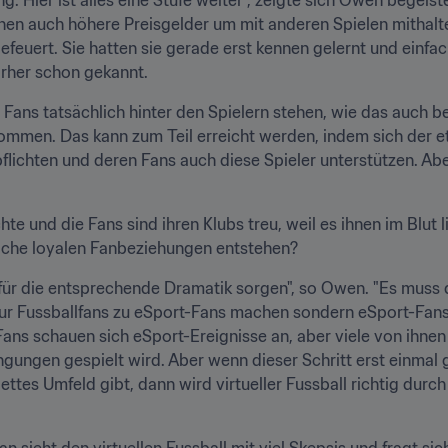
hen auch höhere Preisgelder um mit anderen Spielen mithalte
efeuert. Sie hatten sie gerade erst kennen gelernt und einfac
orher schon gekannt.
 Fans tatsächlich hinter den Spielern stehen, wie das auch bei
men. Das kann zum Teil erreicht werden, indem sich der etabl
flichten und deren Fans auch diese Spieler unterstützen. Aber
hte und die Fans sind ihren Klubs treu, weil es ihnen im Blut 
olche loyalen Fanbeziehungen entstehen?
 für die entsprechende Dramatik sorgen", so Owen. "Es muss 
ur Fussballfans zu eSport-Fans machen sondern eSport-Fans 
 Fans schauen sich eSport-Ereignisse an, aber viele von ihnen 
ungen gespielt wird. Aber wenn dieser Schritt erst einmal ge
ttes Umfeld gibt, dann wird virtueller Fussball richtig durch
n sieht den virtuellen Fussball mit viel Skepsis und fragt si