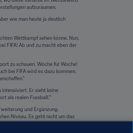
Vorstellungen aufzuräumen.
Aber wie man heute ja deutlich 
chten Wettkampf sehen könne. Nun, 
bei FIFA! Ab und zu macht eben der 
Sport zu schauen. Woche für Woche! 
Auch bei FIFA wird es dazu kommen, 
geschaffen."
ntensiviert. Er sieht keine 
 als realen Fussball.'"
 Erweiterung und Ergänzung. 
hohen Niveau. Es geht nicht um das 
, um ein richtiges Spiel zu 
nur Computerspiele zu spielen und 