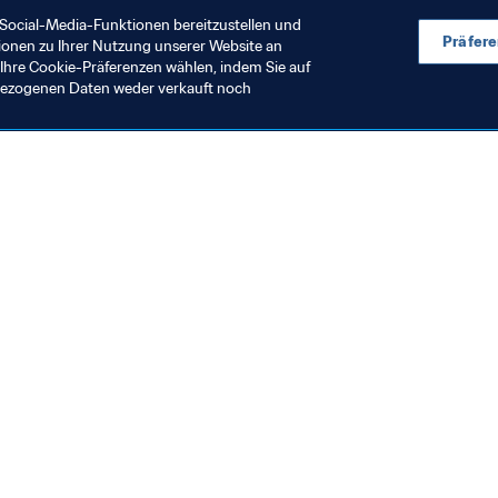
. Ich denke, dass es dazu beiträgt und hilft. eSport gehört als
Social-Media-Funktionen bereitzustellen und
Präfer
ionen zu Ihrer Nutzung unserer Website an
Ihre Cookie-Präferenzen wählen, indem Sie auf
nbezogenen Daten weder verkauft noch
en Sie auch
chrichten und Themen
e und Dokumente
ftung
seum
& Karriere