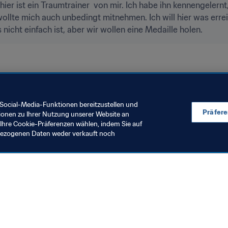
er ist ein Traumtrainer  von mir. Ich habe ihn kennengelernt, 
ollte mich auch unbedingt mitnehmen. Ich will hier was erre
nicht einfach ist, aber wir wollen eine Medaille holen.
Social-Media-Funktionen bereitzustellen und
Präfer
ionen zu Ihrer Nutzung unserer Website an
Ihre Cookie-Präferenzen wählen, indem Sie auf
nbezogenen Daten weder verkauft noch
en Sie auch
chrichten und Themen