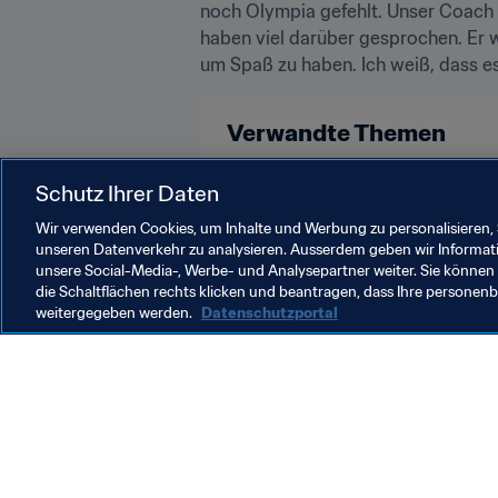
noch Olympia gefehlt. Unser Coach hi
haben viel darüber gesprochen. Er w
um Spaß zu haben. Ich weiß, dass es 
Verwandte Themen
Korea Republic
AFC
Schutz Ihrer Daten
Wir verwenden Cookies, um Inhalte und Werbung zu personalisieren, 
unseren Datenverkehr zu analysieren. Ausserdem geben wir Informat
unsere Social-Media-, Werbe- und Analysepartner weiter. Sie können 
die Schaltflächen rechts klicken und beantragen, dass Ihre persone
weitergegeben werden.
Datenschutzportal
Was die FIFA macht
Besuch
Legal
Alle Na