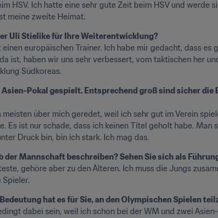
im HSV. Ich hatte eine sehr gute Zeit beim HSV und werde sie
st meine zweite Heimat.
er Uli Stielike für Ihre Weiterentwicklung?
 einen europäischen Trainer. Ich habe mir gedacht, dass es g
e da ist, haben wir uns sehr verbessert, vom taktischen her und
cklung Südkoreas.
 Asien-Pokal gespielt. Entsprechend groß sind sicher die 
 meisten über mich geredet, weil ich sehr gut im Verein spiel
 Es ist nur schade, dass ich keinen Titel geholt habe. Man set
ter Druck bin, bin ich stark. Ich mag das.
lb der Mannschaft beschreiben? Sehen Sie sich als Führun
Älteste, gehöre aber zu den Älteren. Ich muss die Jungs zu
 Spieler.
Bedeutung hat es für Sie, an den Olympischen Spielen te
bedingt dabei sein, weil ich schon bei der WM und zwei Asien-