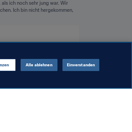
als ich noch sehr jung war. Wir 
ichen. Ich bin nicht hergekommen, 
enzen
Alle ablehnen
Einverstanden