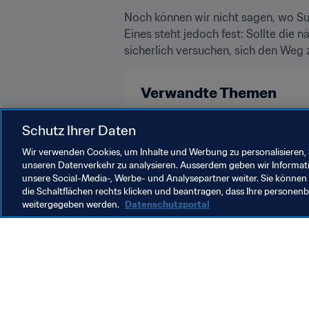
Noch können wir nicht sagen, wo Su
Eines steht jedoch fest: Sollte die 
sicherlich versuchen, sich den Weg 
Verwandte Themen
Turniere
Germany
Sweden
Schutz Ihrer Daten
Wir verwenden Cookies, um Inhalte und Werbung zu personalisieren, 
unseren Datenverkehr zu analysieren. Ausserdem geben wir Informat
unsere Social-Media-, Werbe- und Analysepartner weiter. Sie können 
die Schaltflächen rechts klicken und beantragen, dass Ihre persone
weitergegeben werden.
Datenschutzportal
Was die FIFA macht
Besuch
Legal
Alle Na