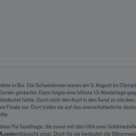
te in Rio. Die Schwedinnen waren am 3. August im Olympias
urnier gestartet. Dann folgte eine bittere 1:5-Niederlage gege
bedeutet hätte. Doch statt den Kopf in den Sand zu stecken
ins Finale vor. Dort trafen sie auf das unerschütterliche deut
lte.
dass Pia Sundhage, die zuvor mit den USA zwei Goldmedaillen
FA.com
enttäuscht zeigt. Doch für sie bedeutet die Silbermedai