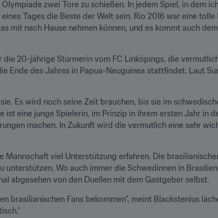
r Olympiade zwei Tore zu schießen. In jedem Spiel, in dem i
nes Tages die Beste der Welt sein. Rio 2016 war eine tolle E
ir das mit nach Hause nehmen können, und es kommt auch dem 
für die 20-jährige Stürmerin vom FC Linköpings, die vermutli
die Ende des Jahres in Papua-Neuguinea stattfindet. Laut Su
 sie. Es wird noch seine Zeit brauchen, bis sie im schwedisc
ist eine junge Spielerin, im Prinzip in ihrem ersten Jahr in 
rungen machen. In Zukunft wird die vermutlich eine sehr wich
die Mannschaft viel Unterstützung erfahren. Die brasilianisch
 unterstützen. Wo auch immer die Schwedinnen in Brasilien an
inmal abgesehen von den Duellen mit dem Gastgeber selbst.
en brasilianischen Fans bekommen", meint Blackstenius läche
isch."