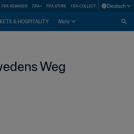
Deutsch
FIFA REWARDS
FIFA+
FIFA STORE
FIFA COLLECT
KETS & HOSPITALITY
Mehr
hwedens Weg