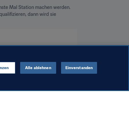
hste Mal Station machen werden. 
alifizieren, dann wird sie 
enzen
Alle ablehnen
Einverstanden