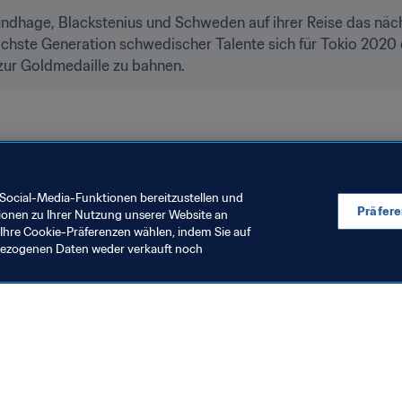
ndhage, Blackstenius und Schweden auf ihrer Reise das näc
nächste Generation schwedischer Talente sich für Tokio 2020 qu
zur Goldmedaille zu bahnen.
UEFA
Social-Media-Funktionen bereitzustellen und
Präfer
ionen zu Ihrer Nutzung unserer Website an
Ihre Cookie-Präferenzen wählen, indem Sie auf
nbezogenen Daten weder verkauft noch
en Sie auch
chrichten und Themen