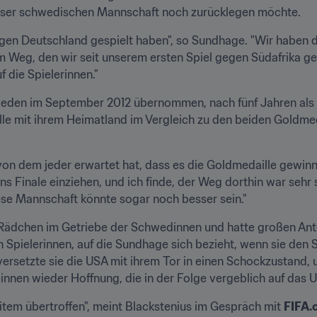
ieser schwedischen Mannschaft noch zurücklegen möchte.
 gegen Deutschland gespielt haben", so Sundhage. "Wir haben d
 Weg, den wir seit unserem ersten Spiel gegen Südafrika ge
f die Spielerinnen."
den im September 2012 übernommen, nach fünf Jahren als Na
ille mit ihrem Heimatland im Vergleich zu den beiden Goldmeda
von dem jeder erwartet hat, dass es die Goldmedaille gewinn
 ins Finale einziehen, und ich finde, der Weg dorthin war sehr
iese Mannschaft könnte sogar noch besser sein."
s Rädchen im Getriebe der Schwedinnen und hatte großen Ante
en Spielerinnen, auf die Sundhage sich bezieht, wenn sie den 
 versetzte sie die USA mit ihrem Tor in einen Schockzustand, u
nen wieder Hoffnung, die in der Folge vergeblich auf das 
em übertroffen", meint Blackstenius im Gespräch mit 
FIFA.