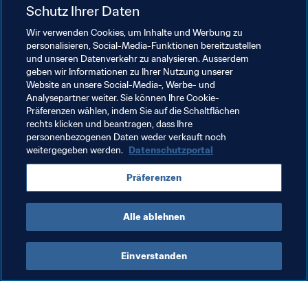
modernen Spielmachers geprägt.
Schutz Ihrer Daten
EUROPAS LIGEN STARTEN
Wir verwenden Cookies, um Inhalte und Werbung zu
Wir werfen einen Blick nach England und Deutschland. 
personalisieren, Social-Media-Funktionen bereitzustellen
und unseren Datenverkehr zu analysieren. Ausserdem
Dazu ein Streiflicht zu den Rekordtransfers.
geben wir Informationen zu Ihrer Nutzung unserer
Website an unsere Social-Media-, Werbe- und
INTERVIEW
Analysepartner weiter. Sie können Ihre Cookie-
Die Torhüterlegende Jean-Marie Pfaff über Belgiens 
Präferenzen wählen, indem Sie auf die Schaltflächen
Nationalteam, das Genie Manuel Neuers und die TV-
rechts klicken und beantragen, dass Ihre
personenbezogenen Daten weder verkauft noch
Kultserie „De Pfaffs”.
weitergegeben werden.
Datenschutzportal
FIFA-WELTFUSSBALLMUSEUM
Präferenzen
Die Sonderausstellung „Brazil 2014 revisited” verspricht 
starke Emotionen.
Alle ablehnen
Einverstanden