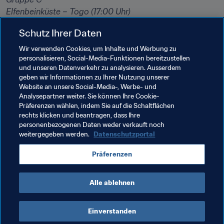
Elfenbeinküste – Togo (17:00 Uhr)

Kongo DR – Marokko (20:00 Uhr)
Schutz Ihrer Daten
(Alle Zeitangaben in Ortszeit)
Wir verwenden Cookies, um Inhalte und Werbung zu
personalisieren, Social-Media-Funktionen bereitzustellen
Der Gewinner des CAF Afrikanischen Nationen-Pokals 
und unseren Datenverkehr zu analysieren. Ausserdem
vertritt den Kontinent beim FIFA Konföderationen-Pokal 
geben wir Informationen zu Ihrer Nutzung unserer
Russland 2017.
Website an unsere Social-Media-, Werbe- und
Analysepartner weiter. Sie können Ihre Cookie-
Präferenzen wählen, indem Sie auf die Schaltflächen
rechts klicken und beantragen, dass Ihre
Verwandte Themen
personenbezogenen Daten weder verkauft noch
weitergegeben werden.
Datenschutzportal
Algeria
Senegal
Tunisia
Zimbabwe
Präferenzen
CAF
Alle ablehnen
Einverstanden