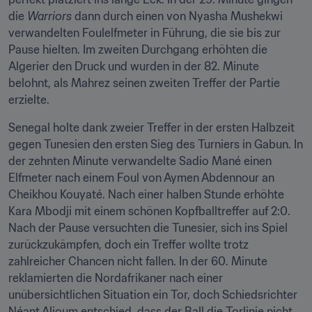
die 
Warriors
 dann durch einen von Nyasha Mushekwi 
verwandelten Foulelfmeter in Führung, die sie bis zur 
Pause hielten. Im zweiten Durchgang erhöhten die 
Algerier den Druck und wurden in der 82. Minute 
belohnt, als Mahrez seinen zweiten Treffer der Partie 
erzielte.
Senegal holte dank zweier Treffer in der ersten Halbzeit 
gegen Tunesien den ersten Sieg des Turniers in Gabun. In 
der zehnten Minute verwandelte Sadio Mané einen 
Elfmeter nach einem Foul von Aymen Abdennour an 
Cheikhou Kouyaté. Nach einer halben Stunde erhöhte 
Kara Mbodji mit einem schönen Kopfballtreffer auf 2:0. 
Nach der Pause versuchten die Tunesier, sich ins Spiel 
zurückzukämpfen, doch ein Treffer wollte trotz 
zahlreicher Chancen nicht fallen. In der 60. Minute 
reklamierten die Nordafrikaner nach einer 
unübersichtlichen Situation ein Tor, doch Schiedsrichter 
Néant Alioum entschied, dass der Ball die Torlinie nicht 