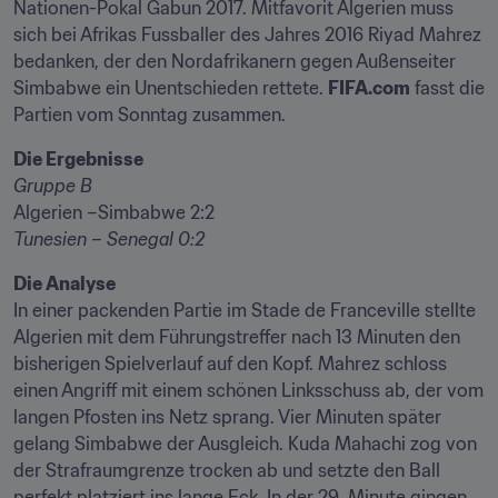
Nationen-Pokal Gabun 2017. Mitfavorit Algerien muss 
sich bei Afrikas Fussballer des Jahres 2016 Riyad Mahrez 
bedanken, der den Nordafrikanern gegen Außenseiter 
Simbabwe ein Unentschieden rettete. 
FIFA.com
 fasst die 
Partien vom Sonntag zusammen.
Die Ergebnisse
Algerien –Simbabwe 2:2
Tunesien – Senegal 0:2
Die Analyse
In einer packenden Partie im Stade de Franceville stellte 
Algerien mit dem Führungstreffer nach 13 Minuten den 
bisherigen Spielverlauf auf den Kopf. Mahrez schloss 
einen Angriff mit einem schönen Linksschuss ab, der vom 
langen Pfosten ins Netz sprang. Vier Minuten später 
gelang Simbabwe der Ausgleich. Kuda Mahachi zog von 
der Strafraumgrenze trocken ab und setzte den Ball 
perfekt platziert ins lange Eck. In der 29. Minute gingen 