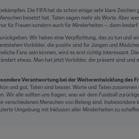
bekämpfen. Die FIFA hat da schon einige sehr klare Zeichen g
Menschen besetzt hat. Taten sagen mehr als Worte. Aber wenn
 nur für Frauen sondern auch für Minderheiten –, dann bedarf
 zurückgeben. Wir haben eine Verpflichtung, das zu tun und wi
entstehen Vorbilder, die positiv sind für Jungen und Mädchen
nliche Fans sein können, wird es erst richtig interessant. Di
ndert etwas. Man hat jetzt Vorbilder, die präsent sind und 
esondere Verantwortung bei der Weiterentwicklung des F
chön und gut, Taten sind besser. Worte und Taten zusammen si
n. Wir alle sollten uns fragen, was wir dem Fussball zurückg
 die verschiedenen Menschen von Belang sind. Insbesondere 
fizierte Umgebung mit Inklusion aller Minderheiten zu schaffen