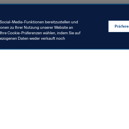
Social-Media-Funktionen bereitzustellen und
Präfer
ionen zu Ihrer Nutzung unserer Website an
Ihre Cookie-Präferenzen wählen, indem Sie auf
nbezogenen Daten weder verkauft noch
en Sie auch
chrichten und Themen
e und Dokumente
ftung
seum
& Karriere