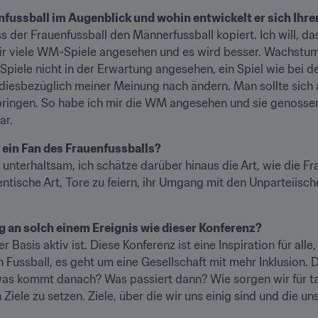
nfussball im Augenblick und wohin entwickelt er sich Ihr
ass der Frauenfussball den Männerfussball kopiert. Ich will, da
mir viele WM-Spiele angesehen und es wird besser. Wachstu
die Spiele nicht in der Erwartung angesehen, ein Spiel wie be
diesbezüglich meiner Meinung nach ändern. Man sollte sich an
bringen. So habe ich mir die WM angesehen und sie genossen
ar.
 ein Fan des Frauenfussballs?
ür unterhaltsam, ich schätze darüber hinaus die Art, wie die F
ntische Art, Tore zu feiern, ihr Umgang mit den Unparteiisch
g an solch einem Ereignis wie dieser Konferenz?
asis aktiv ist. Diese Konferenz ist eine Inspiration für alle, 
 Fussball, es geht um eine Gesellschaft mit mehr Inklusion. D
 was kommt danach? Was passiert dann? Wie sorgen wir für t
h Ziele zu setzen. Ziele, über die wir uns einig sind und die u