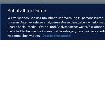
Netherlands
UEFA
Schutz Ihrer Daten
Wir verwenden Cookies, um Inhalte und Werbung zu personalisieren, 
unseren Datenverkehr zu analysieren. Ausserdem geben wir Informat
unsere Social-Media-, Werbe- und Analysepartner weiter. Sie können 
die Schaltflächen rechts klicken und beantragen, dass Ihre persone
weitergegeben werden.
Datenschutzportal
Was die FIFA macht
Besuch
Legal
Alle Na
Transfersystem
Bericht
Frauenfussball
FIFA-Sti
Fussballförderung
FIFA Mu
Innovation
Stellen 
Talentförderung