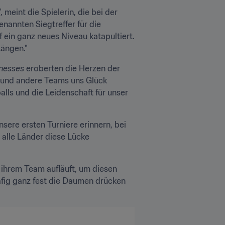
meint die Spielerin, die bei der 
WM in China zum ersten Mal auf der Weltbühne vertreten war, wenige Monate nach dem oben genannten Siegtreffer für die 
 ein ganz neues Niveau katapultiert. 
Längen."
nesses
 eroberten die Herzen der 
 und andere Teams uns Glück 
ls und die Leidenschaft für unser 
sere ersten Turniere erinnern, bei 
alle Länder diese Lücke 
ihrem Team aufläuft, um diesen 
äfig ganz fest die Daumen drücken 