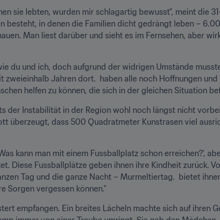
n sie lebten, wurden mir schlagartig bewusst", meint die 31-J
 besteht, in denen die Familien dicht gedrängt leben – 6.000
auen. Man liest darüber und sieht es im Fernsehen, aber wirk
e du und ich, doch aufgrund der widrigen Umstände mussten 
eit zweieinhalb Jahren dort.  haben alle noch Hoffnungen und
en helfen zu können, die sich in der gleichen Situation befi
ts der Instabilität in der Region wohl noch längst nicht vorbei 
cott überzeugt, dass 500 Quadratmeter Kunstrasen viel ausri
'Was kann man mit einem Fussballplatz schon erreichen?', abe
tet. Diese Fussballplätze geben ihnen ihre Kindheit zurück. Vo
ganzen Tag und die ganze Nacht – Murmeltiertag.  bietet ihne
hre Sorgen vergessen können."
ert empfangen. Ein breites Lächeln machte sich auf ihren Gesi
amp immer von einer Traube umringt. Sie gab den Mädchen, f