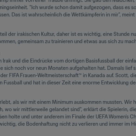
ainingseinheit. "Ich wurde schon damit aufgezogen, dass es so
sen. Das ist wahrscheinlich die Wettkämpferin in mir", meint 
il der irakischen Kultur, daher ist es wichtig, eine Stunde nu
mmen, gemeinsam zu trainieren und etwas aus sich zu mach
t
en Irak und die Eindrücke vom dortigen Basisfussball der einf
 sich noch vor neun Monaten aufgehalten hat. Damals lief si
er FIFA Frauen-Weltmeisterschaft™ in Kanada auf. Scott, die
en Fussball und hat in dieser Zeit eine enorme Entwicklung der
rlebt, als wir mit einem Minimum auskommen mussten. Wir hat
, wo wir mittlerweile gelandet sind", erklärt die Spielerin, di
häen holte und unter anderem im Finale der UEFA Women’s 
ür wichtig, die Bodenhaftung nicht zu verlieren und immer im Hi