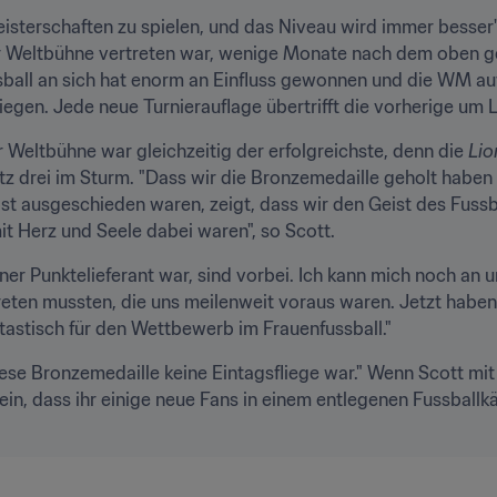
eisterschaften zu spielen, und das Niveau wird immer besser", 
ssball an sich hat enorm an Einfluss gewonnen und die WM auf
egen. Jede neue Turnierauflage übertrifft die vorherige um 
r Weltbühne war gleichzeitig der erfolgreichste, denn die 
Lio
tz drei im Sturm. "Dass wir die Bronzemedaille geholt haben
 ausgeschieden waren, zeigt, dass wir den Geist des Fussbal
t Herz und Seele dabei waren", so Scott.
ner Punktelieferant war, sind vorbei. Ich kann mich noch an un
ten mussten, die uns meilenweit voraus waren. Jetzt haben 
ntastisch für den Wettbewerb im Frauenfussball."
ese Bronzemedaille keine Eintagsfliege war." Wenn Scott mit 
ein, dass ihr einige neue Fans in einem entlegenen Fussballk