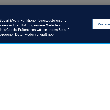
Social-Media-Funktionen bereitzustellen und
Präfer
ionen zu Ihrer Nutzung unserer Website an
Ihre Cookie-Präferenzen wählen, indem Sie auf
nbezogenen Daten weder verkauft noch
en Sie auch
chrichten und Themen
e und Dokumente
ftung
seum
& Karriere