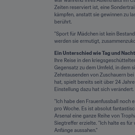
Zeiten reserviert ist, eine Sondertr
kämpfen, anstatt sie gewinnen zu las
berührt.
"Sport für Mädchen ist kein Bestandte
werden sie ermutigt, zusammenzuko
Ein Unterschied wie Tag und Nach
Ihre Reise in den kriegsgeschüttelt
Gegensatz zu dem Umfeld, in dem sie
Zehntausenden von Zuschauern bei d
hat, spielt bereits seit über 24 Jahr
Einstellung dazu hat sich verändert.
"Ich habe den Frauenfussball noch e
pro Woche. Es ist absolut fantastisch
Arsenal eine ganze Reihe von Trop
Siegtreffer erzielte. "Ich halte es f
Anfänge aussahen."