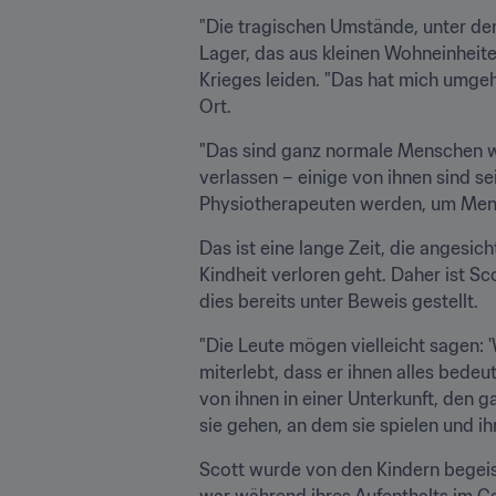
"Die tragischen Umstände, unter dene
Lager, das aus kleinen Wohneinheiten
Krieges leiden. "Das hat mich umgeh
Ort.
"Das sind ganz normale Menschen wi
verlassen – einige von ihnen sind s
Physiotherapeuten werden, um Mensch
Das ist eine lange Zeit, die angesich
Kindheit verloren geht. Daher ist S
dies bereits unter Beweis gestellt.
"Die Leute mögen vielleicht sagen: 
miterlebt, dass er ihnen alles bedeu
von ihnen in einer Unterkunft, den 
sie gehen, an dem sie spielen und i
Scott wurde von den Kindern begeist
war während ihres Aufenthalts im C