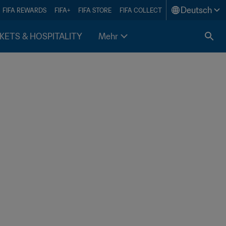
Deutsch
FIFA REWARDS
FIFA+
FIFA STORE
FIFA COLLECT
KETS & HOSPITALITY
Mehr