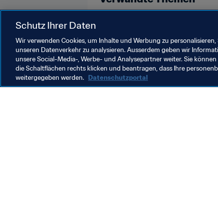
England
Iraq
AFC
UEFA
Schutz Ihrer Daten
Wir verwenden Cookies, um Inhalte und Werbung zu personalisieren, 
unseren Datenverkehr zu analysieren. Ausserdem geben wir Informat
unsere Social-Media-, Werbe- und Analysepartner weiter. Sie können 
die Schaltflächen rechts klicken und beantragen, dass Ihre persone
weitergegeben werden.
Datenschutzportal
Was die FIFA macht
Besuch
Legal
Alle Na
Transfersystem
Bericht
Frauenfussball
FIFA-Sti
Fussballförderung
FIFA Mu
Innovation
Stellen 
Talentförderung