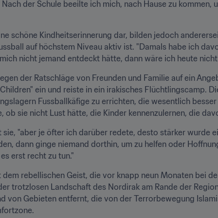
 Nach der Schule beeilte ich mich, nach Hause zu kommen, un
 eine schöne Kindheitserinnerung dar, bilden jedoch andererse
fussball auf höchstem Niveau aktiv ist. "Damals habe ich davo
ch nicht jemand entdeckt hätte, dann wäre ich heute nicht d
egen der Ratschläge von Freunden und Familie auf ein Angeb
hildren" ein und reiste in ein irakisches Flüchtlingscamp. D
slagern Fussballkäfige zu errichten, die wesentlich besser si
, ob sie nicht Lust hätte, die Kinder kennenzulernen, die dav
 sie, "aber je öfter ich darüber redete, desto stärker wurde ei
n, dann ginge niemand dorthin, um zu helfen oder Hoffnung z
s erst recht zu tun."
t dem rebellischen Geist, die vor knapp neun Monaten bei de
 der trotzlosen Landschaft des Nordirak am Rande der Region 
von Gebieten entfernt, die von der Terrorbewegung Islamisc
mfortzone.