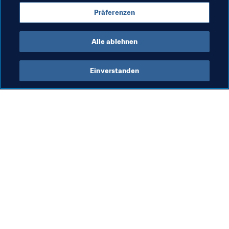
Präferenzen
Germany
UEFA
Alle ablehnen
Einverstanden
Was die FIFA macht
Besuchen Sie auch
Legal
Alle Nachrichten und 
Themen
Transfersystem
Berichte und 
Frauenfussball
Dokumente
Fussballförderung
FIFA-Stiftung
Innovation
FIFA Museum
Talentförderung