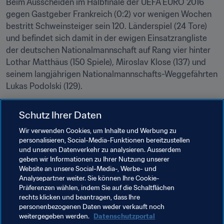
Beim Ausscheiden im Halbfinale der UEFA EURO 2016 
gegen Gastgeber Frankreich (0:2) vor wenigen Wochen 
bestritt Schweinsteiger sein 120. Länderspiel (24 Tore) 
und befindet sich damit in der ewigen Einsatzrangliste 
der deutschen Nationalmannschaft auf Rang vier hinter 
Lothar Matthäus (150 Spiele), Miroslav Klose (137) und 
seinem langjährigen Nationalmannschafts-Weggefährten 
Lukas Podolski (129).
In der Qualifikation zur FIFA-Fussball-WM Russland 
Schutz Ihrer Daten
2018™ trifft Deutschland in der Gruppe C nun ohne eine 
lange Jahre prägende Figur auf die Tschechische 
Wir verwenden Cookies, um Inhalte und Werbung zu
personalisieren, Social-Media-Funktionen bereitzustellen
Republik, Nordirland, Norwegen, Aserbaidschan und San 
und unseren Datenverkehr zu analysieren. Ausserdem
Marino. Außerdem muss der amtierende FIFA-
geben wir Informationen zu Ihrer Nutzung unserer
Weltmeister nun einen neuen Kapitän bestimmen, der 
Website an unsere Social-Media-, Werbe- und
das Team beim FIFA Konföderationen-Pokal Russland 
Analysepartner weiter. Sie können Ihre Cookie-
Präferenzen wählen, indem Sie auf die Schaltflächen
2017 anführen soll.
rechts klicken und beantragen, dass Ihre
personenbezogenen Daten weder verkauft noch
weitergegeben werden.
Datenschutzportal
Verwandte Themen