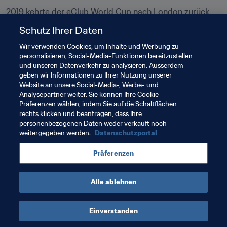
2019 kehrte der eClub World Cup nach London zurück, 
wo 32 Spieler und 16 Teams um den Weltruhm und ein 
Schutz Ihrer Daten
Preisgeld von insgesamt USD 100.000 kämpften. In 
Wir verwenden Cookies, um Inhalte und Werbung zu
einem geänderten Turnierformat traten die Teams in 
personalisieren, Social-Media-Funktionen bereitzustellen
Vierergruppen gegeneinander an, jede Paarung bestand 
und unseren Datenverkehr zu analysieren. Ausserdem
aus einem Spiel auf der PlayStation, einem auf der Xbox 
geben wir Informationen zu Ihrer Nutzung unserer
und einem Teamspiel (zwei gegen zwei) zum Abschluss.
Website an unsere Social-Media-, Werbe- und
Analysepartner weiter. Sie können Ihre Cookie-
Dijon FCO mit dem Duo ‘Herozia’ and ‘Moolzn’ erwies 
Präferenzen wählen, indem Sie auf die Schaltflächen
rechts klicken und beantragen, dass Ihre
sich als Überraschungsteam des Turniers und zog 
personenbezogenen Daten weder verkauft noch
entgegen aller Voraussagen ins Finale ein. Allerdings 
weitergegeben werden.
Datenschutzportal
sollte es kein Fussballmärchen für das Team aus 
Frankreich werden.
Präferenzen
Alle ablehnen
Einverstanden