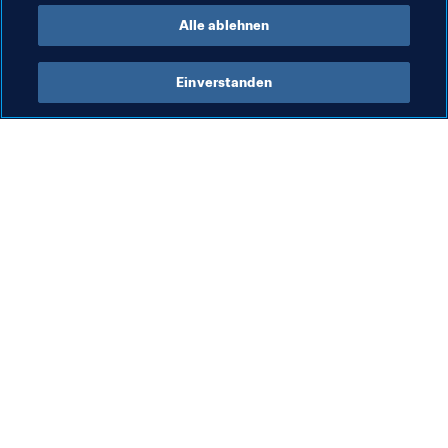
Alle ablehnen
Einverstanden
Was die FIFA macht
Besuchen Sie auch
Legal
Alle Nachrichten und 
Themen
Transfersystem
Berichte und 
Frauenfussball
Dokumente
Fussballförderung
FIFA-Stiftung
Innovation
FIFA Museum
Talentförderung
Stellen & Karriere
Organisation von Turnieren