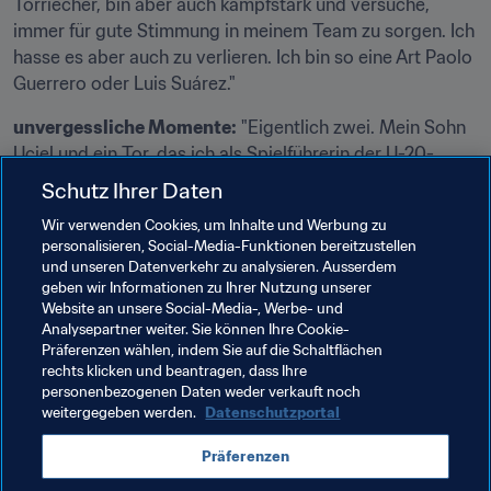
Torriecher, bin aber auch kampfstark und versuche, 
immer für gute Stimmung in meinem Team zu sorgen. Ich 
hasse es aber auch zu verlieren. Ich bin so eine Art Paolo 
Guerrero oder Luis Suárez."
unvergessliche Momente:
 "Eigentlich zwei. Mein Sohn 
Uciel und ein Tor, das ich als Spielführerin der U-20-
Auswahl am 4. Januar 2006, meinem Geburtstag 
Schutz Ihrer Daten
erzielte, mit einem Flugkopfball zum 1:0-Sieg gegen 
Wir verwenden Cookies, um Inhalte und Werbung zu
Uruguay."
personalisieren, Social-Media-Funktionen bereitzustellen
und unseren Datenverkehr zu analysieren. Ausserdem
andere Dinge, die ihr gefallen:
 "Ich höre gerne Musik, 
geben wir Informationen zu Ihrer Nutzung unserer
vor allem Salsa, während ich sauber mache oder koche. 
Website an unsere Social-Media-, Werbe- und
Man sagt auch, dass ich eine gute Köchin bin und ein 
Analysepartner weiter. Sie können Ihre Cookie-
Präferenzen wählen, indem Sie auf die Schaltflächen
leckeres "Seco de Pollo" zubereiten kann."
rechts klicken und beantragen, dass Ihre
personenbezogenen Daten weder verkauft noch
weitergegeben werden.
Datenschutzportal
Verwandte Themen
Präferenzen
Peru