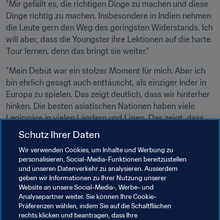
"Mir gefällt es, die richtigen Dinge zu machen und diese 
Dinge richtig zu machen. Insbesondere in Indien nehmen 
die Leute gern den Weg des geringsten Widerstands. Ich 
will aber, dass die Youngster ihre Lektionen auf die harte 
Tour lernen, denn das bringt sie weiter."
"Mein Debüt war ein stolzer Moment für mich. Aber ich 
bin ehrlich gesagt auch enttäuscht, als einziger Inder in 
Europa zu spielen. Das zeigt deutlich, dass wir hinterher 
hinken. Die besten asiatischen Nationen haben viele 
Legionäre in vielen Ländern und Ligen. Das zeigt, dass 
wir eine Menge Arbeit vor uns haben."
Schutz Ihrer Daten
Sandhu hat die Latte für indische Spieler höher gelegt 
Wir verwenden Cookies, um Inhalte und Werbung zu
personalisieren, Social-Media-Funktionen bereitzustellen
und hofft, dass sein Beispiel gerade jetzt, in dieser 
und unseren Datenverkehr zu analysieren. Ausserdem
entscheidenden Zeit für den Fussball in Indien, neue 
geben wir Informationen zu Ihrer Nutzung unserer
Ambitionen nährt. "Ich bin stolz auf meine Leistung, und 
Website an unsere Social-Media-, Werbe- und
wenn ich damit zum Vorbild für junge Spieler werde, 
Analysepartner weiter. Sie können Ihre Cookie-
Präferenzen wählen, indem Sie auf die Schaltflächen
dann bin ich glücklich."
rechts klicken und beantragen, dass Ihre