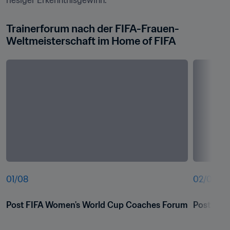
riesiger Erkenntnisgewinn.“
Trainerforum nach der FIFA-Frauen-
Weltmeisterschaft im Home of FIFA
01
/
08
02
/
08
Post FIFA Women's World Cup Coaches Forum
Post FIF