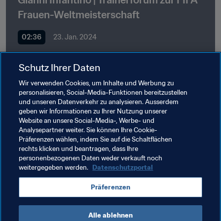
Frauen-Weltmeisterschaft
02:36
23. Jan. 2024
Schutz Ihrer Daten
Wir verwenden Cookies, um Inhalte und Werbung zu
personalisieren, Social-Media-Funktionen bereitzustellen
und unseren Datenverkehr zu analysieren. Ausserdem
geben wir Informationen zu Ihrer Nutzung unserer
Verwandte Themen
Website an unsere Social-Media-, Werbe- und
Analysepartner weiter. Sie können Ihre Cookie-
Präferenzen wählen, indem Sie auf die Schaltflächen
Frauenfussball
Technische Studiengruppe (TSG)
rechts klicken und beantragen, dass Ihre
personenbezogenen Daten weder verkauft noch
Organisation
weitergegeben werden.
Datenschutzportal
FIFA Frauen-Weltmeisterschaft Australien & 
Präferenzen
Neuseeland 2023™
Alle ablehnen