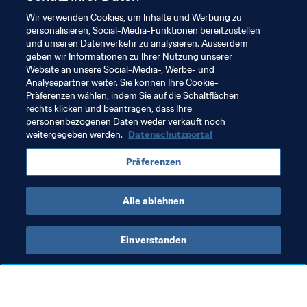
entlassene Mitarbeiter des Mitgliedsverbands wieder 
einzustellen, damit die Verbandsarbeit fortgesetzt 
Wir verwenden Cookies, um Inhalte und Werbung zu
personalisieren, Social-Media-Funktionen bereitzustellen
werden kann. Dies sind nur einige wenige Beispiele. Der 
und unseren Datenverkehr zu analysieren. Ausserdem
Nutzen wird auch langfristig deutlich werden, denn der 
geben wir Informationen zu Ihrer Nutzung unserer
Hilfsplan dient dazu, Klubs und Mitgliedsverbänden das 
Website an unsere Social-Media-, Werbe- und
Überstehen der aktuellen Krisensituation zu ermöglichen 
Analysepartner weiter. Sie können Ihre Cookie-
Präferenzen wählen, indem Sie auf die Schaltflächen
und mit Blick auf die Zukunft zu arbeiten."
rechts klicken und beantragen, dass Ihre
personenbezogenen Daten weder verkauft noch
weitergegeben werden.
Datenschutzportal
Verwandte Themen
Präferenzen
Organisation
Alle ablehnen
Einverstanden