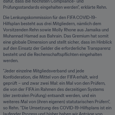
dafür, dass die höchsten Compliance- und 
Prüfungsstandards eingehalten werden", erklärte Rehn.
Die Lenkungskommission für den FIFA COVID-19-
Hilfsplan besteht aus drei Mitgliedern, nämlich dem 
Vorsitzenden Rehn sowie Molly Rhone aus Jamaika und 
Muhannad Hamad aus Bahrain. Das Gremium hat somit 
eine globale Dimension und stellt sicher, dass im Hinblick 
auf den Einsatz der Gelder die erforderliche Transparenz 
besteht und die Rechenschaftspflichten eingehalten 
werden.
"Jeder einzelne Mitgliedsverband und jede 
Konföderation, die Mittel von der FIFA erhält, wird 
geprüft – und zwar zwei Mal: ein Mal von den Prüfern, 
die von der FIFA im Rahmen des derzeitigen Systems 
(der zentralen Prüfung) entsandt werden, und ein 
weiteres Mal von (ihren eigenen) statutarischen Prüfern", 
so Rehn. "Die Umsetzung des COVID-19-Hilfsplans ist ein 
laufender Prozess und bisher haben wir Anträge von 