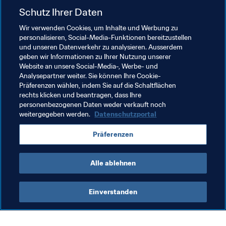
der Klub zum Beispiel Trainer aus, damit diese ihre 
Schutz Ihrer Daten
Spieler unterstützen können, geht an Schulen, um jungen 
Menschen Instrumente zur Problembewältigung an die 
Wir verwenden Cookies, um Inhalte und Werbung zu
personalisieren, Social-Media-Funktionen bereitzustellen
Hand zu geben, und bietet außerdem Anlaufstellen für 
und unseren Datenverkehr zu analysieren. Ausserdem
Fans sowie ein Netzwerk von Einzelpersonen im Umfeld 
geben wir Informationen zu Ihrer Nutzung unserer
des Klubs, die immer für Gespräche bereitstehen.
Website an unsere Social-Media-, Werbe- und
Analysepartner weiter. Sie können Ihre Cookie-
Präferenzen wählen, indem Sie auf die Schaltflächen
rechts klicken und beantragen, dass Ihre
personenbezogenen Daten weder verkauft noch
weitergegeben werden.
Datenschutzportal
Verwandte Themen
Präferenzen
England
Alle ablehnen
Einverstanden