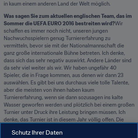
in kaum einem anderen Land der Welt möglich.
Was sagen Sie zum aktuellen englischen Team, das im 
Sommer die UEFA EURO 2016 bestreiten wird?
Wir 
schaffen es immer noch nicht, unseren jungen 
Nachwuchsspielern genug Turniererfahrung zu 
vermitteln, bevor sie mit der Nationalmannschaft die 
ganz große internationale Bühne betreten. Ich denke, 
dass sich das sehr negativ auswirkt. Andere Länder sind 
da sehr viel weiter als wir. Wir haben ungefähr 40 
Spieler, die in Frage kommen, aus denen wir dann 23 
auswählen. Es gibt bei uns durchaus viele tolle Talente, 
aber die meisten von ihnen haben kaum 
Turniererfahrung, wenn sie dann sozusagen ins kalte 
Wasser geworfen werden und plötzlich bei einem großen 
Turnier unter Druck ihre Leistung bringen müssen. Ich 
denke, das Turnier ist in diesem Jahr völlig offen. Die 
traditionellen europäischen Spitzenmannschaften haben 
Schutz Ihrer Daten
derzeit so ihre Probleme. Die Europameisterschaft dürfte 