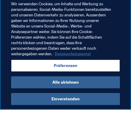
also eine ziemlich offene Angelegenheit werden. 
Wir verwenden Cookies, um Inhalte und Werbung zu
personalisieren, Social-Media-Funktionen bereitzustellen
Entscheidend wird die Tagesform sein. Man kann wohl 
und unseren Datenverkehr zu analysieren. Ausserdem
davon ausgehen, dass Deutschland wieder sehr stark 
geben wir Informationen zu Ihrer Nutzung unserer
sein wird. Am Ende könnte dasjenige Team den Titel 
Website an unsere Social-Media-, Werbe- und
holen, dessen junge Spieler bei den großen 
Analysepartner weiter. Sie können Ihre Cookie-
Präferenzen wählen, indem Sie auf die Schaltflächen
Nachwuchsturnieren dabei waren.
rechts klicken und beantragen, dass Ihre
personenbezogenen Daten weder verkauft noch
weitergegeben werden.
Datenschutzportal
Verwandte Themen
Präferenzen
England
UEFA
Alle ablehnen
Einverstanden