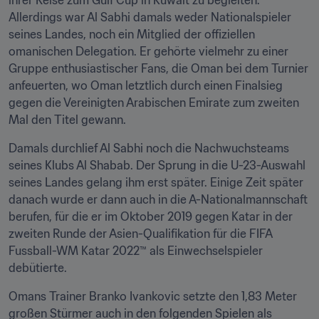
ihrer Reise zum Gulf Cup in Kuwait zu begleiten. 
Allerdings war Al Sabhi damals weder Nationalspieler 
seines Landes, noch ein Mitglied der offiziellen 
omanischen Delegation. Er gehörte vielmehr zu einer 
Gruppe enthusiastischer Fans, die Oman bei dem Turnier 
anfeuerten, wo Oman letztlich durch einen Finalsieg 
gegen die Vereinigten Arabischen Emirate zum zweiten 
Mal den Titel gewann.
Damals durchlief Al Sabhi noch die Nachwuchsteams 
seines Klubs Al Shabab. Der Sprung in die U-23-Auswahl 
seines Landes gelang ihm erst später. Einige Zeit später 
danach wurde er dann auch in die A-Nationalmannschaft 
berufen, für die er im Oktober 2019 gegen Katar in der 
zweiten Runde der Asien-Qualifikation für die FIFA 
Fussball-WM Katar 2022™ als Einwechselspieler 
debütierte.
Omans Trainer Branko Ivankovic setzte den 1,83 Meter 
großen Stürmer auch in den folgenden Spielen als 