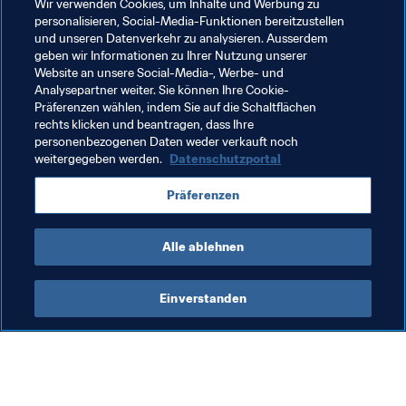
Wir verwenden Cookies, um Inhalte und Werbung zu
zum Nationalspieler seinen bemerkenswerten Weg 
personalisieren, Social-Media-Funktionen bereitzustellen
fortsetzen und Oman zur ersten Teilnahme an einer 
und unseren Datenverkehr zu analysieren. Ausserdem
geben wir Informationen zu Ihrer Nutzung unserer
Weltmeisterschaft führen?
Website an unsere Social-Media-, Werbe- und
Analysepartner weiter. Sie können Ihre Cookie-
Präferenzen wählen, indem Sie auf die Schaltflächen
rechts klicken und beantragen, dass Ihre
Verwandte Themen
personenbezogenen Daten weder verkauft noch
weitergegeben werden.
Datenschutzportal
FIFA Fussball-Weltmeisterschaft Katar 2022™
Präferenzen
Oman
AFC
Alle ablehnen
Einverstanden