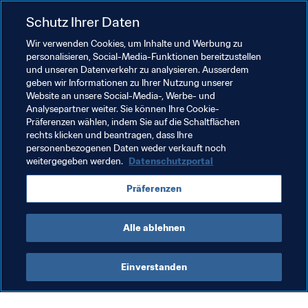
The Best – FIFA-Weltfussballer: 
Cristiano Ronaldo, 
Schutz Ihrer Daten
The Best – FIFA-Weltfussballerin: 
Deyna Castellanos, 
Wir verwenden Cookies, um Inhalte und Werbung zu
personalisieren, Social-Media-Funktionen bereitzustellen
und unseren Datenverkehr zu analysieren. Ausserdem
The Best – FIFA-Welttrainer - Männer: 
Massimiliano 
geben wir Informationen zu Ihrer Nutzung unserer
Website an unsere Social-Media-, Werbe- und
The Best – FIFA-Welttrainer - Frauen: 
Nils Nielsen, 
Analysepartner weiter. Sie können Ihre Cookie-
Präferenzen wählen, indem Sie auf die Schaltflächen
rechts klicken und beantragen, dass Ihre
The Best – FIFA-Welttorhüter: 
Gianluigi Buffon, Keylor 
personenbezogenen Daten weder verkauft noch
weitergegeben werden.
Datenschutzportal
FIFA-Puskás-Preis: 
Deyna Castellanos, Olivier Giroud, 
Präferenzen
FIFA-Fanpreis: 
Fans von Borussia Dortmund, Fans von 
Celtic Glasgow, Fans des FC Kopenhagen
Alle ablehnen
Einverstanden