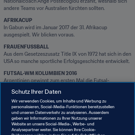
Nationalcoach Ange Postecoglou erzählt, weshalb sich 
andere Teams vor Australien fürchten sollten.
AFRIKACUP
In Gabun wird im Januar 2017 der 31. Afrikacup 
ausgespielt. Wir blicken voraus.
FRAUENFUSSBALL
Aus dem Gesetzeszusatz Title IX von 1972 hat sich in den 
USA so manche sportliche Erfolgsgeschichte entwickelt.
FUTSAL-WM KOLUMBIEN 2016
Argentinien gewinnt zum ersten Mal die Futsal-
Weltmeisterschaft.
Schutz Ihrer Daten
FIFA/COCA-COLA-WELTRANGLISTE
Wir verwenden Cookies, um Inhalte und Werbung zu
Den Färöern gelingt ein Satz auf Platz 74.
personalisieren, Social-Media-Funktionen bereitzustellen
und unseren Datenverkehr zu analysieren. Ausserdem
geben wir Informationen zu Ihrer Nutzung unserer
E-SPORT
Website an unsere Social-Media-, Werbe- und
Der FIFA Interactive World Cup und das grosse Finale – 
Analysepartner weiter. Sie können Ihre Cookie-
London 2017 – präsentieren sich so spektakulär wie nie.