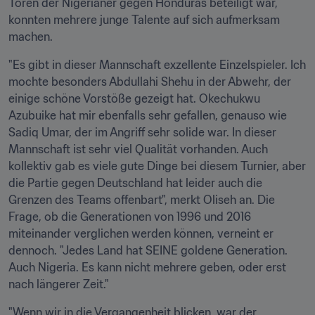
Toren der Nigerianer gegen Honduras beteiligt war, 
konnten mehrere junge Talente auf sich aufmerksam 
machen. 
"Es gibt in dieser Mannschaft exzellente Einzelspieler. Ich 
mochte besonders Abdullahi Shehu in der Abwehr, der 
einige schöne Vorstöße gezeigt hat. Okechukwu 
Azubuike hat mir ebenfalls sehr gefallen, genauso wie 
Sadiq Umar, der im Angriff sehr solide war. In dieser 
Mannschaft ist sehr viel Qualität vorhanden. Auch 
kollektiv gab es viele gute Dinge bei diesem Turnier, aber 
die Partie gegen Deutschland hat leider auch die 
Grenzen des Teams offenbart", merkt Oliseh an. Die 
Frage, ob die Generationen von 1996 und 2016 
miteinander verglichen werden können, verneint er 
dennoch. "Jedes Land hat SEINE goldene Generation. 
Auch Nigeria. Es kann nicht mehrere geben, oder erst 
nach längerer Zeit." 
"Wenn wir in die Vergangenheit blicken, war der 