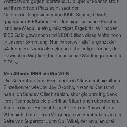
Wettbewerb gegenüberstand. Die Spieler können stolz 
auf ihren dritten Platz sein", sagt der 
Goldmedaillengewinner von 1996, Sunday Oliseh, 
gegenüber 
FIFA.com
. "Für den nigerianischen Fussball 
ist diese Medaille ein großartiges Ergebnis. Wir haben 
1996 Gold gewonnen und 2008 Silber, diese fehlte noch 
in unserer Sammlung. Nun haben wir alle", ergänzt der 
54-fache Ex-Nationalspieler und ehemalige Trainer, der 
inzwischen Mitglied der Technischen Studiengruppe der 
FIFA ist.
Von Atlanta 1996 bis Rio 2016
Die Generation von 1996 konnte in Atlanta auf exzellente 
Einzelkönner wie Jay Jay Okocha, Nwanku Kanu und 
natürlich Sunday Oliseh zählen, aber gleichzeitig dank 
ihres Teamgeists viele knifflige Situationen überstehen. 
Auch in dieser Hinsicht braucht sich die Auswahl von 
2016 nicht hinter ihren Vorgängern zu verstecken. An der 
Seite von Superstar John Obi Mikel, der an allen drei 