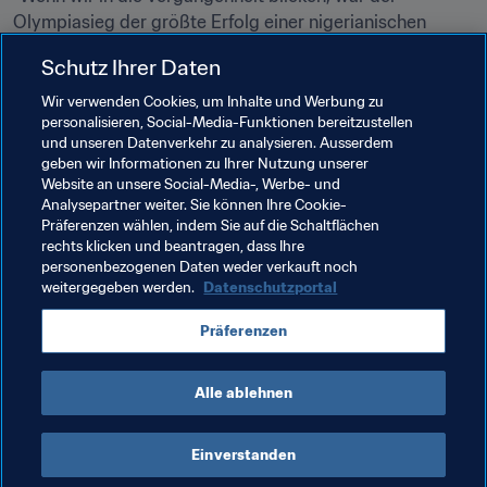
Olympiasieg der größte Erfolg einer nigerianischen 
Nationalelf. Ich war damals noch gar nicht geboren, aber 
Schutz Ihrer Daten
seit jeher höre ich 'Atlanta 1996 hier, Atlanta 1996 dort.' Es 
war DER große Moment des nigerianischen Fussballs", 
Wir verwenden Cookies, um Inhalte und Werbung zu
personalisieren, Social-Media-Funktionen bereitzustellen
bestätigt Sadiq Umar. Aber selbstbewusst ergänzt er 
und unseren Datenverkehr zu analysieren. Ausserdem
zum Abschied: "Sicher, sie haben Gold gewonnen und wir 
geben wir Informationen zu Ihrer Nutzung unserer
nur Bronze. Sicher, sie haben ein historisches Kapitel 
Website an unsere Social-Media-, Werbe- und
geschrieben, aber ich glaube, dass wir mit diesem Sieg 
Analysepartner weiter. Sie können Ihre Cookie-
Präferenzen wählen, indem Sie auf die Schaltflächen
immerhin ein paar Zeilen hinzugefügt haben."
rechts klicken und beantragen, dass Ihre
personenbezogenen Daten weder verkauft noch
weitergegeben werden.
Datenschutzportal
Verwandte Themen
Präferenzen
Nigeria
CAF
Alle ablehnen
Einverstanden