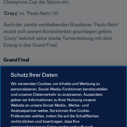
Champions Cup der Saison ein.
'Crazy'
 vs. 'Paulo Neto' 1:0
Auch der zweite verbleibenden Brasilianer 'Paulo Neto' 
musst sich seinem Kontrahenten geschlagen geben. 
'Crazy' belohnt seine starke Turnierleistung mit dem 
Einzug in das Grand Final.
Grand Final
'NR7'
 vs. 'Crazy' 2:0
Schutz Ihrer Daten
Mit 'Crazy' traf der womöglich formstärkste Spieler des 
Wir verwenden Cookies, um Inhalte und Werbung zu
Turniers auf 'NR7', der die oft unaufhaltbaren 'Msdossary' 
personalisieren, Social-Media-Funktionen bereitzustellen
und unseren Datenverkehr zu analysieren. Ausserdem
und 'Tekkz' schlagen konnte. Der Deutsche zählt zu den 
geben wir Informationen zu Ihrer Nutzung unserer
konstanten Spielern der letzten Jahre und belohnt sich 
Website an unsere Social-Media-, Werbe- und
nun auch mit seinem ersten internationalen Titel. Trotz 
Analysepartner weiter. Sie können Ihre Cookie-
'Crazy's 1,7 Tore pro Spiel – 'NR7'  erzielt 1,3 Tore – 
Präferenzen wählen, indem Sie auf die Schaltflächen
rechts klicken und beantragen, dass Ihre
musste der Italiener sich 2:0 nach Hin- und Rückspiel 
personenbezogenen Daten weder verkauft noch