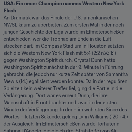
USA: Ein neuer Champion namens Western New York 
Flash
An Dramatik war das Finale der U.S.-amerikanischen 
NWSL kaum zu überbieten. Zum ersten Mal in der noch 
jungen Geschichte der Liga wurde im Elfmeterschießen 
entschieden, wer die Trophäe am Ende in die Luft 
strecken darf. Im Compass Stadium in Houston setzten 
sich die Western New York Flash mit 5:4 (2:2 n.V.; 1:1) 
gegen Washington Spirit durch. Crystal Dunn hatte 
Washington Spirit zunächst in der 9. Minute in Führung 
gebracht, die jedoch nur kurze Zeit später von Samantha 
Mewis (14.) egalisiert werden konnte. Da in der regulären 
Spielzeit kein weiterer Treffer fiel, ging die Partie in die 
Verlängerung. Dort war es erneut Dunn, die ihre 
Mannschaft in Front brachte, und zwar in der ersten 
Minute der Verlängerung. In der – im wahrsten Sinne des 
Wortes – letzten Sekunde, gelang Lynn Williams (120.+4.) 
der Ausgleich. Im Elfmeterschießen wurde Torhüterin 
Sabrina D’Angelo, die gleich drei Strafstöße (von Ali 