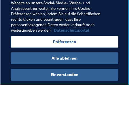
Pitea IF (33)
Website an unsere Social-Media-, Werbe- und
Analysepartner weiter. Sie können Ihre Cookie-
Präferenzen wählen, indem Sie auf die Schaltflächen
rechts klicken und beantragen, dass Ihre
Verwandte Themen
personenbezogenen Daten weder verkauft noch
weitergegeben werden.
Datenschutzportal
Germany
Japan
Sweden
USA
AFC
Präferenzen
UEFA
Concacaf
Alle ablehnen
Einverstanden
Was die FIFA macht
Besuchen Sie auch
Legal
Alle Nachrichten und 
Themen