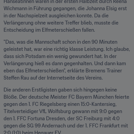
Hanseatinnen waren in der ersten Halbzeit durch Reena 
Wichmann in Führung gegangen, die Johanna Elsig erst 
in der Nachspielzeit ausgleichen konnte. Da die 
Verlängerung ohne weitere Treffer blieb, musste die 
Entscheidung im Elfmeterschießen fallen.
"Das, was die Mannschaft schon in den 90 Minuten 
geleistet hat, war eine richtig klasse Leistung. Ich glaube, 
dass sich Potsdam ein wenig gewundert hat. In der 
Verlängerung hieß es dann gegenhalten. Und dann kam 
eben das Elfmeterschießen", erklärte Bremens Trainer 
Steffen Rau auf der Internetseite des Vereins.
Die anderen Erstligisten gaben sich hingegen keine 
Blöße. Der deutsche Meister FC Bayern München feierte 
gegen den 1. FC Riegelsberg einen 15:0-Kantersieg, 
Titelverteidiger VfL Wolfsburg gewann mit 9:0 gegen 
den 1. FFC Fortuna Dresden, der SC Freiburg mit 4:0 
gegen die SG 99 Andernach und der 1. FFC Frankfurt mit 
2:0 (1:0) beim Hegauer FV.