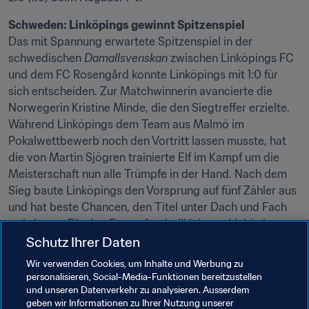
Schweden: Linköpings gewinnt Spitzenspiel
Das mit Spannung erwartete Spitzenspiel in der 
schwedischen 
Damallsvenskan
 zwischen Linköpings FC 
und dem FC Rosengård konnte Linköpings mit 1:0 für 
sich entscheiden. Zur Matchwinnerin avancierte die 
Norwegerin Kristine Minde, die den Siegtreffer erzielte. 
Während Linköpings dem Team aus Malmö im 
Pokalwettbewerb noch den Vortritt lassen musste, hat 
die von Martin Sjögren trainierte Elf im Kampf um die 
Meisterschaft nun alle Trümpfe in der Hand. Nach dem 
Sieg baute Linköpings den Vorsprung auf fünf Zähler aus 
und hat beste Chancen, den Titel unter Dach und Fach 
zu bringen. Für den Frauenfussballklub aus Linköping 
wäre es nach 2009 der zweite Meistertitel. Damals 
Schutz Ihrer Daten
erreichte man das “Double” aus Meisterschaft und 
Wir verwenden Cookies, um Inhalte und Werbung zu
Pokalsieg.
personalisieren, Social-Media-Funktionen bereitzustellen
und unseren Datenverkehr zu analysieren. Ausserdem
Die ersten Drei: Linköpings FC (53), FC Rosengård (48), 
geben wir Informationen zu Ihrer Nutzung unserer