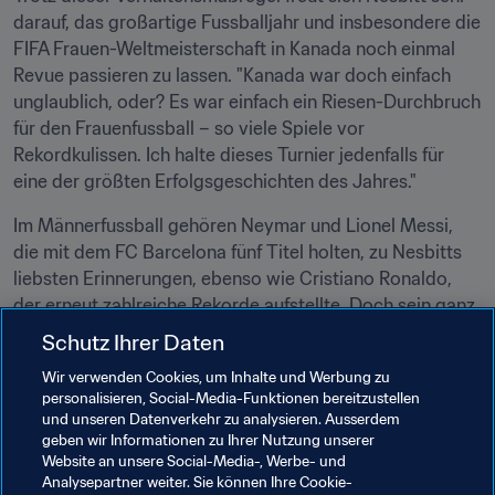
darauf, das großartige Fussballjahr und insbesondere die 
FIFA Frauen-Weltmeisterschaft in Kanada noch einmal 
Revue passieren zu lassen. "Kanada war doch einfach 
unglaublich, oder? Es war einfach ein Riesen-Durchbruch 
für den Frauenfussball – so viele Spiele vor 
Rekordkulissen. Ich halte dieses Turnier jedenfalls für 
eine der größten Erfolgsgeschichten des Jahres."
Im Männerfussball gehören Neymar und Lionel Messi, 
die mit dem FC Barcelona fünf Titel holten, zu Nesbitts 
liebsten Erinnerungen, ebenso wie Cristiano Ronaldo, 
der erneut zahlreiche Rekorde aufstellte. Doch sein ganz 
persönlicher Höhepunkt wird auf der Bühne fehlen. "Für 
Schutz Ihrer Daten
mich persönlich ist der Erfolg Nordirlands der 
Wir verwenden Cookies, um Inhalte und Werbung zu
Höhepunkt des Jahres. Die gelungene Qualifikation für 
personalisieren, Social-Media-Funktionen bereitzustellen
die UEFA EURO 2016 war für mich das Sahnehäubchen."
und unseren Datenverkehr zu analysieren. Ausserdem
geben wir Informationen zu Ihrer Nutzung unserer
Für Nesbitt jedenfalls könnte es keinen besseren Start in 
Website an unsere Social-Media-, Werbe- und
das kommende Fussballjahr geben als einen Abend in 
Analysepartner weiter. Sie können Ihre Cookie-