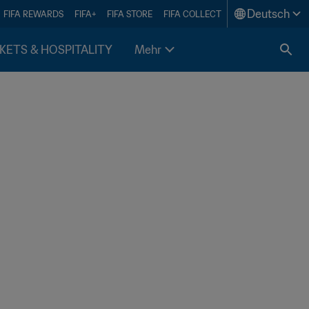
Deutsch
FIFA REWARDS
FIFA+
FIFA STORE
FIFA COLLECT
KETS & HOSPITALITY
Mehr