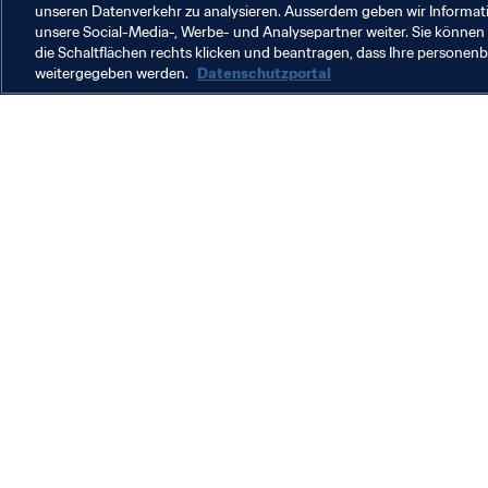
unseren Datenverkehr zu analysieren. Ausserdem geben wir Informat
unsere Social-Media-, Werbe- und Analysepartner weiter. Sie können 
die Schaltflächen rechts klicken und beantragen, dass Ihre persone
weitergegeben werden.
Datenschutzportal
Was die FIFA macht
Besuch
Legal
Alle Na
Transfersystem
Bericht
Frauenfussball
FIFA-Sti
Fussballförderung
FIFA Mu
Innovation
Stellen 
Talentförderung
Organisation von Turnieren
Nachhaltigkeit
Menschenrechte und Antidiskriminierung