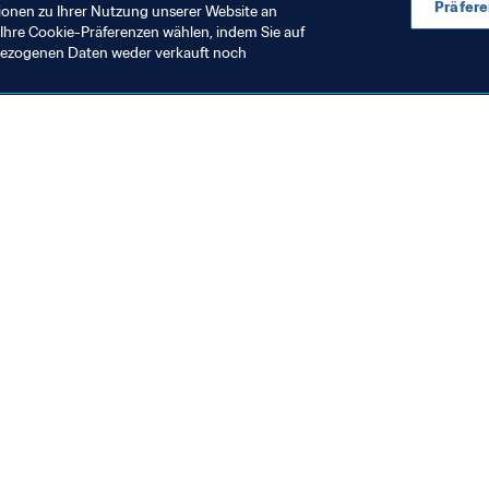
Präfer
ionen zu Ihrer Nutzung unserer Website an
Ihre Cookie-Präferenzen wählen, indem Sie auf
nbezogenen Daten weder verkauft noch
en Sie auch
chrichten und Themen
e und Dokumente
ftung
seum
& Karriere