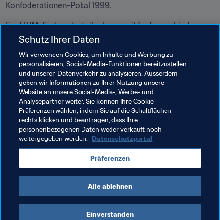
Konföderationen-Pokal 1999.
Fünf WM-Endrundenteilnahmen mit fünf verschiedenen 
Mannschaften. Bietet jemand mehr? Nein, und das wird 
Schutz Ihrer Daten
sich auch so schnell nicht ändern. Diese Woche widmet 
Wir verwenden Cookies, um Inhalte und Werbung zu
sich 
FIFA.com
 deshalb der Liebesgeschichte von 
Bora 
personalisieren, Social-Media-Funktionen bereitzustellen
Milutinović
 und der FIFA Fussball-Weltmeisterschaft™.
und unseren Datenverkehr zu analysieren. Ausserdem
geben wir Informationen zu Ihrer Nutzung unserer
Außerdem machen wir wieder fussballerische Abstecher 
Website an unsere Social-Media-, Werbe- und
Analysepartner weiter. Sie können Ihre Cookie-
in die verschiedensten Winkel der Welt, zum Beispiel 
Präferenzen wählen, indem Sie auf die Schaltflächen
nach 
Südsudan
und 
Papua-Neuguinea
. Wie immer 
rechts klicken und beantragen, dass Ihre
berichten wir auch ausführlich und spannend vom 
personenbezogenen Daten weder verkauft noch
Frauenfussball. Über unsere wöchentlichen Rubriken 
weitergegeben werden.
Datenschutzportal
hinaus finden Sie bei 
FIFA.com
 auch Aktuelles von der 
Präferenzen
FIFA, Exklusiv-Interviews, Videos und Fotos.
Wir wünschen eine schöne Fussball-Woche!
Alle ablehnen
Einverstanden