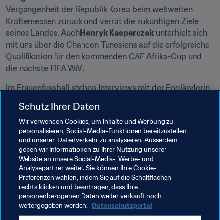
Vergangenheit der Republik Korea beim weltweiten 
Kräftemessen zurück und verrät die zukünftigen Ziele 
seines Landes. Auch
Henryk Kasperczak
 unterhielt sich 
mit uns über die Chancen Tunesiens auf die erfolgreiche 
Qualifikation für den kommenden CAF Afrika-Cup und 
die nächste FIFA WM.
Im Frauenfussball stehen Interviews mit der Engländerin 
Laura Bassett
 und der Japanerin 
Mana Iwabuchi
auf 
Schutz Ihrer Daten
dem Programm, die uns einen Blick in die Schatzkiste 
Wir verwenden Cookies, um Inhalte und Werbung zu
ihrer Erinnerungen gewähren. Aber auch die FIFA Futsal-
personalisieren, Social-Media-Funktionen bereitzustellen
Weltmeisterschaft nähert sich in großen Schritten. 
und unseren Datenverkehr zu analysieren. Ausserdem
FIFA.com
 macht Station in der Ukraine und in Iran. Die 
geben wir Informationen zu Ihrer Nutzung unserer
Olympischen Fussballturniere Rio 2016 hingegen sind 
Website an unsere Social-Media-, Werbe- und
Analysepartner weiter. Sie können Ihre Cookie-
nun zu Ende gegangen. In dieser Woche erwartet Sie 
Präferenzen wählen, indem Sie auf die Schaltflächen
eine Bilanz mit den auffälligsten Statistiken und Fakten.
rechts klicken und beantragen, dass Ihre
personenbezogenen Daten weder verkauft noch
Wie immer finden Sie alles Wissenswerte und die 
weitergegeben werden.
Datenschutzportal
neusten Nachrichten rund um die FIFA, alle FIFA-Turniere, 