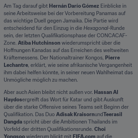
Am Tag darauf gibt 
Hernán Darío Gómez
 Einblicke in 
seine Arbeitsweise bei der Vorbereitung Panamas auf 
das wichtige Duell gegen Jamaika. Die Partie wird 
entscheidend für den Einzug in die 
Hexagonal
-Runde 
sein, der letzten Qualifikationsphase der CONCACAF-
Zone. 
Atiba Hutchinson
 wiederumspricht über die 
Hoffnungen Kanadas auf das Erreichen des weltweiten 
Kräftemessens. Der Nationaltrainer Kongos, 
Pierre 
Lechantre
, erklärt, wie seine afrikanische Vergangenheit 
ihm dabei helfen könnte, in seiner neuen Wahlheimat das 
Unmögliche möglich zu machen.
Aber auch Asien bleibt nicht außen vor.
 Hassan Al 
Haydos
ergreift das Wort für Katar und gibt Auskunft 
über die starke Offensive seines Teams seit Beginn der 
Qualifikation. Das Duo 
Adisak Kraisorn
und
Teerasil 
Dangda
 spricht über die Ambitionen Thailands im 
Vorfeld der dritten Qualifikationsrunde. 
Choi 
Yongsoo
 wiederum blickt mit 
FIFA.com
 auf die 