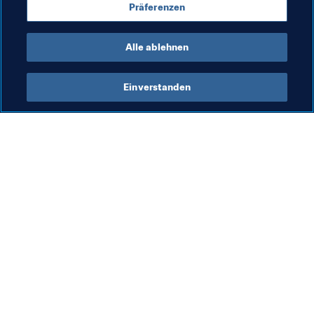
unsere Exklusiv-Interviews, Videos, Bilder sowie die 
Präferenzen
regelmäßigen Rubriken vor.
Wir wünschen eine schöne 
Fussballwoche!
Alle ablehnen
Einverstanden
Was die FIFA macht
Besuchen Sie auch
Legal
Alle Nachrichten und 
Themen
Transfersystem
Berichte und 
Frauenfussball
Dokumente
Fussballförderung
FIFA-Stiftung
Innovation
FIFA Museum
Talentförderung
Stellen & Karriere