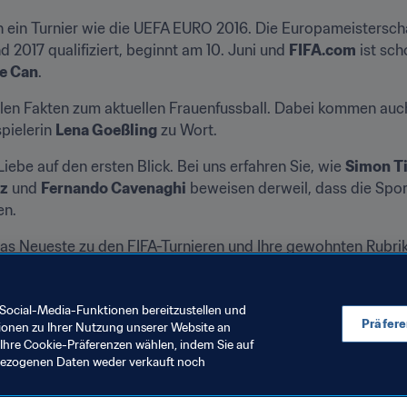
 ein Turnier wie die UEFA EURO 2016. Die Europameisterschaf
2017 qualifiziert, beginnt am 10. Juni und 
FIFA.com
e Can
.
llen Fakten zum aktuellen Frauenfussball. Dabei kommen auch
pielerin 
Lena Goeßling
 zu Wort.
iebe auf den ersten Blick. Bei uns erfahren Sie, wie 
Simon Ti
z
 und 
Fernando Cavenaghi
 beweisen derweil, dass die Spor
en.
das Neueste zu den FIFA-Turnieren und Ihre gewohnten Rubrik
 die Geburtstage, und darüber hinaus natürlich noch zahlre
ne Woche!
Social-Media-Funktionen bereitzustellen und
Präfer
ionen zu Ihrer Nutzung unserer Website an
Ihre Cookie-Präferenzen wählen, indem Sie auf
nbezogenen Daten weder verkauft noch