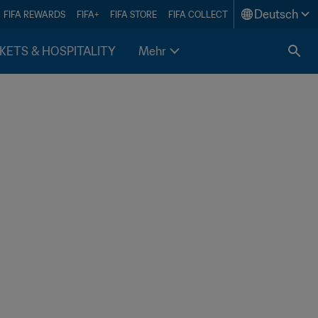
Deutsch
FIFA REWARDS
FIFA+
FIFA STORE
FIFA COLLECT
KETS & HOSPITALITY
Mehr