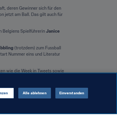
t, deren Gewinner sich für den 
 ist schon jetzt am Ball. Das gilt auch für 
 Belgiens Spielführerin 
Janice 
bbling
 (trotzdem) zum Fussball 
tart Nummer eins und Literatur 
en wie die Week in Tweets sowie 
iche Bilder und Videos.
enzen
Alle ablehnen
Einverstanden