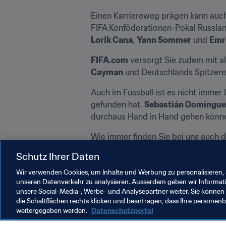
Einen Karriereweg prägen kann auch
FIFA Konföderationen-Pokal Russland 
Lorik Cana
, 
Yann Sommer
 und 
Emr
FIFA.com
 versorgt Sie zudem mit a
Cayman
 und Deutschlands Spitzens
Auch im Fussball ist es nicht immer L
gefunden hat. 
Sebastián Domíngue
durchaus Hand in Hand gehen könn
Wie immer finden Sie bei uns auch 
die Zahlen und Fakten der Woche und
Schutz Ihrer Daten
FIFA.com
 wünscht Ihnen eine schö
Wir verwenden Cookies, um Inhalte und Werbung zu personalisieren, 
unseren Datenverkehr zu analysieren. Ausserdem geben wir Informat
unsere Social-Media-, Werbe- und Analysepartner weiter. Sie können 
die Schaltflächen rechts klicken und beantragen, dass Ihre persone
weitergegeben werden.
Datenschutzportal