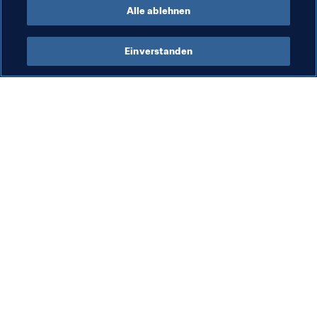
Alle ablehnen
Einverstanden
Was die FIFA macht
Besuchen Sie auch
Legal
Alle Nachrichten und 
Themen
Transfersystem
Berichte und 
Frauenfussball
Dokumente
Fussballförderung
FIFA-Stiftung
Innovation
FIFA Museum
Talentförderung
Stellen & Karriere
Organisation von Turnieren
Nachhaltigkeit