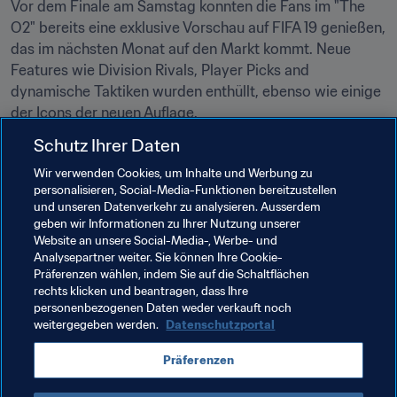
Vor dem Finale am Samstag konnten die Fans im "The 
O2" bereits eine exklusive Vorschau auf FIFA 19 genießen, 
das im nächsten Monat auf den Markt kommt. Neue 
Features wie Division Rivals, Player Picks and 
dynamische Taktiken wurden enthüllt, ebenso wie einige 
der Icons der neuen Auflage.
Schutz Ihrer Daten
10. eSports weiter im Aufwind
Das FIFA-Gaming hat in den letzten Jahren eine enorme 
Wir verwenden Cookies, um Inhalte und Werbung zu
Entwicklung erlebt, die sich auch weiterhin fortsetzt, was 
personalisieren, Social-Media-Funktionen bereitzustellen
und unseren Datenverkehr zu analysieren. Ausserdem
durch Live-Übertragung in vier Sprachen, erhöhte 
geben wir Informationen zu Ihrer Nutzung unserer
Preisgelder und Rekord-Zuschauerzahlen eindrucksvoll 
Website an unsere Social-Media-, Werbe- und
belegt wird. Mehr als 20 Millionen Gamer nahmen an der 
Analysepartner weiter. Sie können Ihre Cookie-
Qualifikation für den FIFA eWorld Cup teil. Beim Grand 
Präferenzen wählen, indem Sie auf die Schaltflächen
rechts klicken und beantragen, dass Ihre
Final im Londoner "The O2" – einem der bekanntesten 
personenbezogenen Daten weder verkauft noch
Musik- und Veranstaltungsorte der Welt – war eine 
weitergegeben werden.
Datenschutzportal
riesige Zuschauermenge zugegen, die die Action live 
verfolgte.
Präferenzen