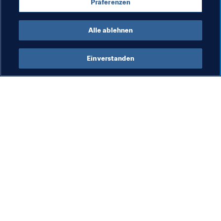
Präferenzen
France
Netherlands
Alle ablehnen
Einverstanden
Was die FIFA macht
Besuchen Sie auch
Legal
Alle Nachrichten und 
Themen
Transfersystem
Berichte und 
Frauenfussball
Dokumente
Fussballförderung
FIFA-Stiftung
Innovation
FIFA Museum
Talentförderung
Stellen & Karriere