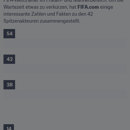
FIFA-Welttrainer im Frauen- und Männerbereich. Um die 
Wartezeit etwas zu verkürzen, hat 
FIFA.com
 einige 
interessante Zahlen und Fakten zu den 42 
Spitzenakteuren zusammengestellt.
 54
 42
 38
 14