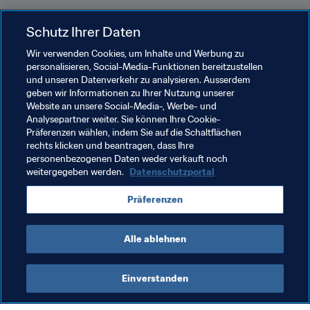
"Im besten Fall werden wir die 30.000-Lizenzmarke 
Schutz Ihrer Daten
brechen, zum beliebtesten Frauensport in der Schweiz 
avancieren (aktuell Nummer 2 hinter dem Turnverband), 
Wir verwenden Cookies, um Inhalte und Werbung zu
personalisieren, Social-Media-Funktionen bereitzustellen
uns in den letzten 16 der Champions League etablieren 
und unseren Datenverkehr zu analysieren. Ausserdem
und einen Titel mit einem Nationalteam gewinnen. 
geben wir Informationen zu Ihrer Nutzung unserer
Immerhin gehören unsere Nationalspielerinnen jetzt 
Website an unsere Social-Media-, Werbe- und
schon zu den Leistungsträgern in internationalen Top-
Analysepartner weiter. Sie können Ihre Cookie-
Präferenzen wählen, indem Sie auf die Schaltflächen
Vereinen."
rechts klicken und beantragen, dass Ihre
personenbezogenen Daten weder verkauft noch
weitergegeben werden.
Datenschutzportal
Verwandte Themen
Präferenzen
Switzerland
UEFA
Alle ablehnen
Einverstanden