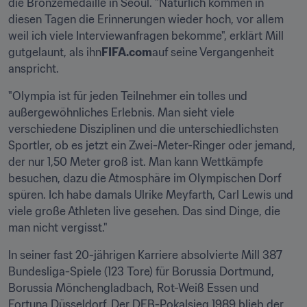
die Bronzemedaille in Seoul. "Natürlich kommen in 
diesen Tagen die Erinnerungen wieder hoch, vor allem 
weil ich viele Interviewanfragen bekomme", erklärt Mill 
gutgelaunt, als ihn
FIFA.com
auf seine Vergangenheit 
anspricht.
"Olympia ist für jeden Teilnehmer ein tolles und 
außergewöhnliches Erlebnis. Man sieht viele 
verschiedene Disziplinen und die unterschiedlichsten 
Sportler, ob es jetzt ein Zwei-Meter-Ringer oder jemand, 
der nur 1,50 Meter groß ist. Man kann Wettkämpfe 
besuchen, dazu die Atmosphäre im Olympischen Dorf 
spüren. Ich habe damals Ulrike Meyfarth, Carl Lewis und 
viele große Athleten live gesehen. Das sind Dinge, die 
man nicht vergisst."
In seiner fast 20-jährigen Karriere absolvierte Mill 387 
Bundesliga-Spiele (123 Tore) für Borussia Dortmund, 
Borussia Mönchengladbach, Rot-Weiß Essen und 
Fortuna Düsseldorf. Der DFB-Pokalsieg 1989 blieb der 