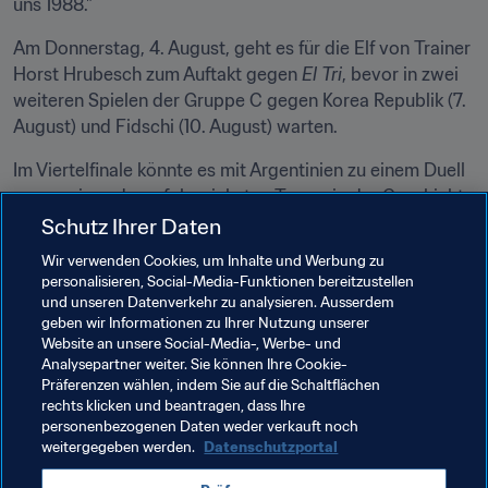
uns 1988."
Am Donnerstag, 4. August, geht es für die Elf von Trainer 
Horst Hrubesch zum Auftakt gegen 
El Tri
, bevor in zwei 
weiteren Spielen der Gruppe C gegen Korea Republik (7. 
August) und Fidschi (10. August) warten.
Im Viertelfinale könnte es mit Argentinien zu einem Duell 
gegen eines der erfolgreichsten Teams in der Geschichte 
des Olympischen Fussballturniers kommen. Zwei Jahre 
Schutz Ihrer Daten
nach dem deutschen WM-Triumph gegen die 
Albiceleste
Wir verwenden Cookies, um Inhalte und Werbung zu
wäre es sicherlich erneut ein packendes 
personalisieren, Social-Media-Funktionen bereitzustellen
Aufeinandertreffen in der K.o.-Phase auf brasilianischen 
und unseren Datenverkehr zu analysieren. Ausserdem
geben wir Informationen zu Ihrer Nutzung unserer
Boden.
Website an unsere Social-Media-, Werbe- und
Analysepartner weiter. Sie können Ihre Cookie-
Verwandte Dokumente
Präferenzen wählen, indem Sie auf die Schaltflächen
rechts klicken und beantragen, dass Ihre
personenbezogenen Daten weder verkauft noch
weitergegeben werden.
Datenschutzportal
Verwandte Themen