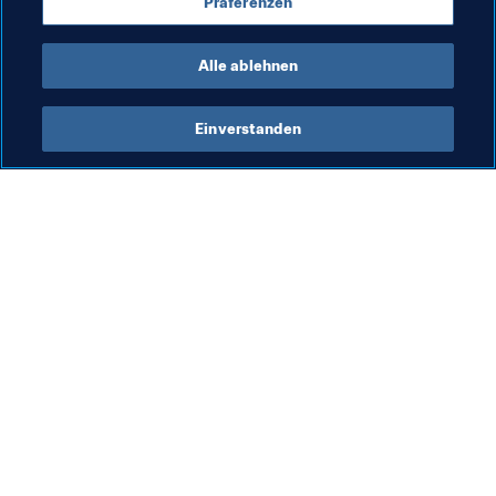
Präferenzen
Germany
UEFA
Alle ablehnen
Einverstanden
Was die FIFA macht
Besuchen Sie auch
Legal
Alle Nachrichten und 
Themen
Transfersystem
Berichte und 
Frauenfussball
Dokumente
Fussballförderung
FIFA-Stiftung
Innovation
FIFA Museum
Talentförderung
Stellen & Karriere