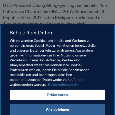
LOC-Präsident Chung Mong-gyu sagt seinerseits: "Ich 
hoffe, dass Chaormi die FIFA U-20-Weltmeisterschaft 
Republik Korea 2017 in den Blickpunkt rücken und als 
Turnierbotschafter die Fans erreichen wird."
Schutz Ihrer Daten
Chaormi wird am 1. September 2016 im WM-Stadion in 
Seoul bei der Partie zwischen der Republik Korea und der 
Wir verwenden Cookies, um Inhalte und Werbung zu
personalisieren, Social-Media-Funktionen bereitzustellen
VR China in der Asienqualifikation für die FIFA Fussball-
und unseren Datenverkehr zu analysieren. Ausserdem
Weltmeisterschaft Russland 2018™ seinen ersten Auftritt 
geben wir Informationen zu Ihrer Nutzung unserer
haben. Danach wird er mit dem LOC die Spielorte 
Website an unsere Social-Media-, Werbe- und
bereisen, um junge Koreanerinnen und Koreaner für den 
Analysepartner weiter. Sie können Ihre Cookie-
Präferenzen wählen, indem Sie auf die Schaltflächen
Fussball und das Turnier zu begeistern.
rechts klicken und beantragen, dass Ihre
personenbezogenen Daten weder verkauft noch
weitergegeben werden.
Datenschutzportal
Verwandte Themen
Präferenzen
Turniere
Korea Republic
AFC
Alle ablehnen