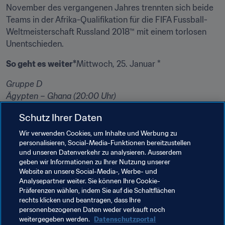
November des vergangenen Jahres trennten sich beide 
Teams in der Afrika-Qualifikation für die FIFA Fussball-
Weltmeisterschaft Russland 2018™ mit einem torlosen 
Unentschieden.
So geht es weiter*
Mittwoch, 25. Januar *
Gruppe D
Ägypten – Ghana (20:00 Uhr)

Uganda – Mali (20:00 Uhr)
Schutz Ihrer Daten
(Alle Zeitangaben in Ortszeit)
Wir verwenden Cookies, um Inhalte und Werbung zu
personalisieren, Social-Media-Funktionen bereitzustellen
Der Gewinner des CAF Afrikanischen Nationen-Pokals 
und unseren Datenverkehr zu analysieren. Ausserdem
vertritt den Kontinent beim FIFA Konföderationen-Pokal 
geben wir Informationen zu Ihrer Nutzung unserer
Russland 2017.
Website an unsere Social-Media-, Werbe- und
Analysepartner weiter. Sie können Ihre Cookie-
Präferenzen wählen, indem Sie auf die Schaltflächen
rechts klicken und beantragen, dass Ihre
Verwandte Themen
personenbezogenen Daten weder verkauft noch
weitergegeben werden.
Datenschutzportal