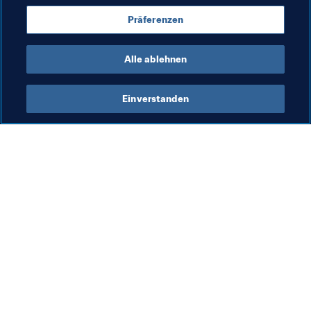
Congo DR
Côte d'Ivoire
Morocco
Togo
Präferenzen
CAF
Alle ablehnen
Einverstanden
Was die FIFA macht
Besuchen Sie auch
Legal
Alle Nachrichten und 
Themen
Transfersystem
Berichte und 
Frauenfussball
Dokumente
Fussballförderung
FIFA-Stiftung
Innovation
FIFA Museum