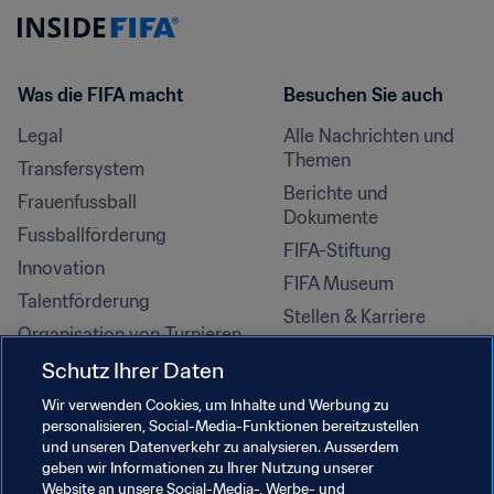
Was die FIFA macht
Besuchen Sie auch
Legal
Alle Nachrichten und 
Themen
Transfersystem
Berichte und 
Frauenfussball
Dokumente
Fussballförderung
FIFA-Stiftung
Innovation
FIFA Museum
Talentförderung
Stellen & Karriere
Organisation von Turnieren
Nachhaltigkeit
Schutz Ihrer Daten
Menschenrechte und 
Wir verwenden Cookies, um Inhalte und Werbung zu
Antidiskriminierung
personalisieren, Social-Media-Funktionen bereitzustellen
und unseren Datenverkehr zu analysieren. Ausserdem
Gesundheit und Medizin
geben wir Informationen zu Ihrer Nutzung unserer
Bildungsinitiativen
Website an unsere Social-Media-, Werbe- und