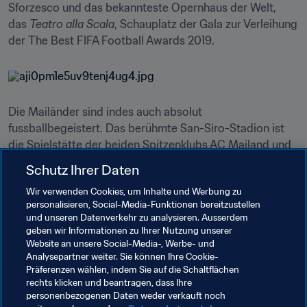
Sforzesco und das bekannteste Opernhaus der Welt, 
das 
Teatro alla Scala
, Schauplatz der Gala zur Verleihung 
der The Best FIFA Football Awards 2019.
Die Mailänder sind indes auch absolut 
fussballbegeistert. Das berühmte San-Siro-Stadion ist 
die Spielstätte der beiden Spitzenklubs AC Mailand und 
Inter Mailand. Zusammen haben die Lokalrivalen zehn 
Schutz Ihrer Daten
Mal den Europapokal bzw. die UEFA Champions League 
Wir verwenden Cookies, um Inhalte und Werbung zu
gewonnen. Beide Klubs wurden bereits 18 Mal 
personalisieren, Social-Media-Funktionen bereitzustellen
italienischer Meister. Im San-Siro-Stadion spielten einige 
und unseren Datenverkehr zu analysieren. Ausserdem
der besten Fussballer der Welt in den Reihen 
geben wir Informationen zu Ihrer Nutzung unserer
der 
Rossoneri _und der _Nerazzuri 
– Ronaldo, Andrea 
Website an unsere Social-Media-, Werbe- und
Analysepartner weiter. Sie können Ihre Cookie-
Pirlo, Zlatan Ibrahimovic und Hernan Crespo spielten 
Präferenzen wählen, indem Sie auf die Schaltflächen
sogar für beide Klubs. Das Stadion war Spielstätte der 
rechts klicken und beantragen, dass Ihre
FIFA Fussball-Weltmeisterschaften™ 1934 und 1990.
personenbezogenen Daten weder verkauft noch