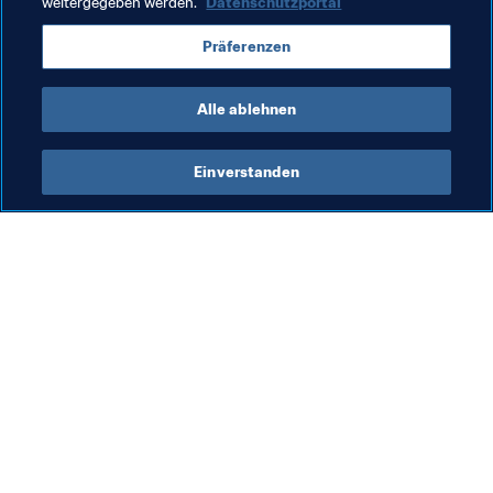
weitergegeben werden.
Datenschutzportal
Ob es um Mode, wunderschöne historische Architektur 
oder Fussball geht – Mailand bietet auf all diesen 
Präferenzen
Gebieten Herausragendes, das weltweit seinesgleichen 
sucht.
Alle ablehnen
Einverstanden
Was die FIFA macht
Besuchen Sie auch
Legal
Alle Nachrichten und 
Themen
Transfersystem
Berichte und 
Frauenfussball
Dokumente
Fussballförderung
FIFA-Stiftung
Innovation