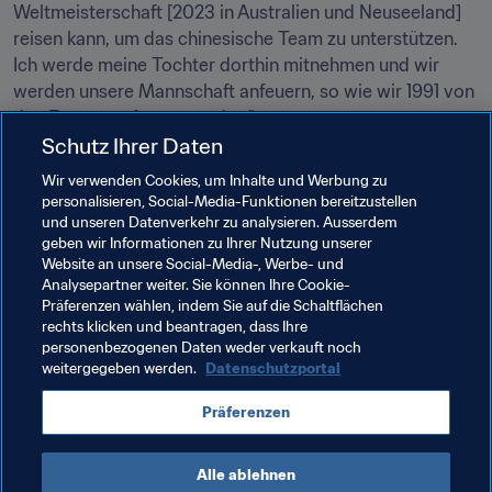
Weltmeisterschaft [2023 in Australien und Neuseeland] 
reisen kann, um das chinesische Team zu unterstützen. 
Ich werde meine Tochter dorthin mitnehmen und wir 
werden unsere Mannschaft anfeuern, so wie wir 1991 von 
den Fans angefeuert wurden."

Schutz Ihrer Daten
Wir verwenden Cookies, um Inhalte und Werbung zu
personalisieren, Social-Media-Funktionen bereitzustellen
und unseren Datenverkehr zu analysieren. Ausserdem
geben wir Informationen zu Ihrer Nutzung unserer
Website an unsere Social-Media-, Werbe- und
Analysepartner weiter. Sie können Ihre Cookie-
Verwandte Themen
Präferenzen wählen, indem Sie auf die Schaltflächen
rechts klicken und beantragen, dass Ihre
personenbezogenen Daten weder verkauft noch
FIFA Frauen-Weltmeisterschaft Australien & 
weitergegeben werden.
Datenschutzportal
Neuseeland 2023™
Präferenzen
China PR
AFC
Alle ablehnen