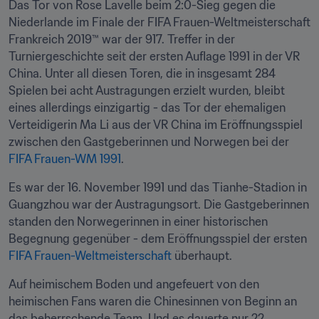
Das Tor von Rose Lavelle beim 2:0-Sieg gegen die 
Niederlande im Finale der FIFA Frauen-Weltmeisterschaft 
Frankreich 2019™ war der 917. Treffer in der 
Turniergeschichte seit der ersten Auflage 1991 in der VR 
China. Unter all diesen Toren, die in insgesamt 284 
Spielen bei acht Austragungen erzielt wurden, bleibt 
eines allerdings einzigartig - das Tor der ehemaligen 
Verteidigerin Ma Li aus der VR China im Eröffnungsspiel 
zwischen den Gastgeberinnen und Norwegen bei der 
FIFA Frauen-WM 1991
.
Es war der 16. November 1991 und das Tianhe-Stadion in 
Guangzhou war der Austragungsort. Die Gastgeberinnen 
standen den Norwegerinnen in einer historischen 
Begegnung gegenüber - dem Eröffnungsspiel der ersten 
FIFA Frauen-Weltmeisterschaft 
überhaupt.
Auf heimischem Boden und angefeuert von den 
heimischen Fans waren die Chinesinnen von Beginn an 
das beherrschende Team. Und es dauerte nur 22 